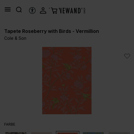
alt springen
HILFSTOOLS
Tapete Roseberry with Birds - Vermillion
Cole & Son
Bildergalerie überspringen
AUSWÄHLEN
FARBE