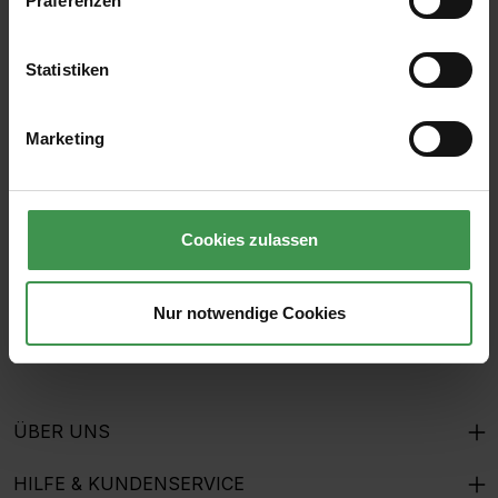
Präferenzen
Statistiken
Abonnieren Sie den kostenlosen Newsletter und
verpassen Sie keine Neuigkeit oder Aktion.
Marketing
E-Mail-Adresse*
Cookies zulassen
Ich habe die
Datenschutzbestimmungen
zur Kenntnis
genommen und die
AGB
gelesen und bin mit ihnen
Nur notwendige Cookies
einverstanden.
ÜBER UNS
HILFE & KUNDENSERVICE