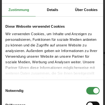
Zustimmung
Details
Über Cookies
Diese Webseite verwendet Cookies
Wir verwenden Cookies, um Inhalte und Anzeigen zu
Empfohlenes Zubehör
personalisieren, Funktionen für soziale Medien anbieten
zu können und die Zugriffe auf unsere Website zu
Produktgalerie überspringen
analysieren. Außerdem geben wir Informationen zu Ihrer
Kleisterroller
Ro
Verwendung unserer Website an unsere Partner für
soziale Medien, Werbung und Analysen weiter. Unsere
6,97 €
4,
Partner führen diese Informationen möglicherweise mit
weiteren Daten zusammen, die Sie ihnen bereitgestellt
haben oder die sie im Rahmen Ihrer Nutzung der Dienste
gesammelt haben.
Einwilligungsauswahl
Notwendig