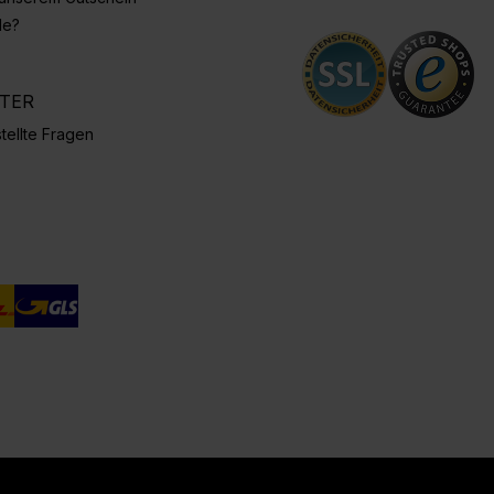
de?
NTER
tellte Fragen