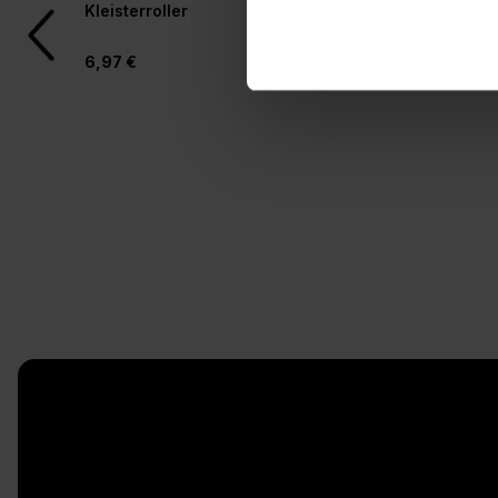
Produktgalerie überspringen
Kleisterroller
Rollkleber für Vlies
6,97 €
4,97 €