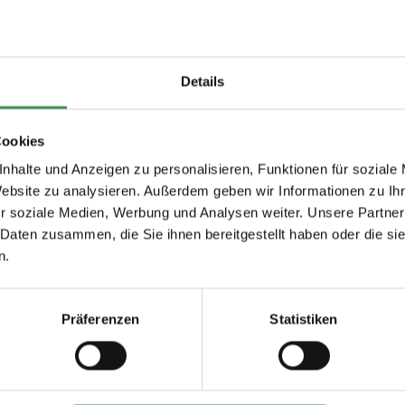
d traditioneller japanischer Malerei aus dem 17. Jahrhundert inspirie
Sie wird zum Schmuckstück des Raums.
Details
r auf ein
luxuriöses Gewebe aus gewebtem Papier
gedruckt.
 Dies macht die Anbringung sehr einfach. Die Wand wird eingekleist
Cookies
nhalte und Anzeigen zu personalisieren, Funktionen für soziale
Website zu analysieren. Außerdem geben wir Informationen zu I
r soziale Medien, Werbung und Analysen weiter. Unsere Partner
l asiatisch
 Daten zusammen, die Sie ihnen bereitgestellt haben oder die s
n.
Präferenzen
Statistiken
Empfohlenes Zubehör