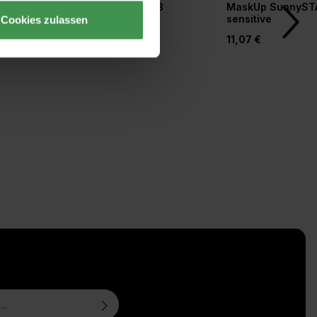
r
Tapetengrund weiß
MaskUp SunnyST
orm
sensitive
Cookies zulassen
20,77 €
11,07 €