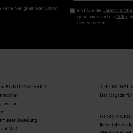
 keine Neuigkeit oder Aktion.
Ich habe die
Datenschutzbe
genommen und die
AGB
gele
einverstanden.
E & KUNDENSERVICE
THE MURALI
nrechner
Das Magazin fü
gsweisen
ung
GESCHENKGU
nmuster Bestellung
Ihnen fehlt die 
 auf Maß
Wie wäre es mit