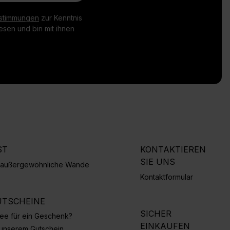
stimmungen
zur Kenntnis
sen und bin mit ihnen
ST
KONTAKTIEREN
SIE UNS
r außergewöhnliche Wände
Kontaktformular
TSCHEINE
SICHER
Idee für ein Geschenk?
EINKAUFEN
 unserem Gutschein