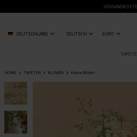
springen
Zur Hauptnavigation springen
VERSANDKOSTEN
DEUTSCHLAND
DEUTSCH
EURO
TAPETE
HOME
TAPETEN
BLUMEN
Kleine Blüten
Bildergalerie überspringen