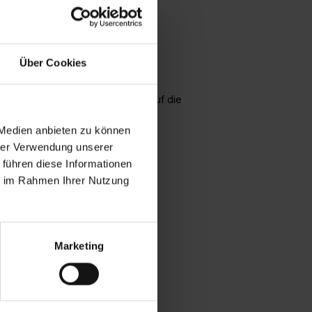
rt. Das Muster zeigt eine elegante
Über Cookies
ert und die Bahnen werden direkt auf die
 Medien anbieten zu können
hrer Verwendung unserer
 führen diese Informationen
ie im Rahmen Ihrer Nutzung
Marketing