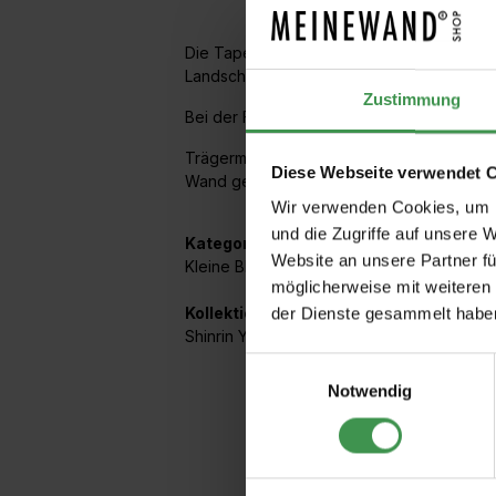
Die Tapete ist von historischen Kimonos un
Landschaft aus japanischen Wildblumen. 
Zustimmung
Bei der Farbgebung 14919.1 wird das Muste
Trägermaterial ist ein hochwertiges Vlies.
Diese Webseite verwendet 
Wand geklebt.
Wir verwenden Cookies, um I
und die Zugriffe auf unsere 
Kategorien:
Website an unsere Partner fü
Kleine Blüten
,
Kompositionen
,
Strauß
,
Flora
möglicherweise mit weiteren
Kollektionen mit diesem Artikel:
der Dienste gesammelt habe
Shinrin Yoku
Einwilligungsauswahl
Notwendig