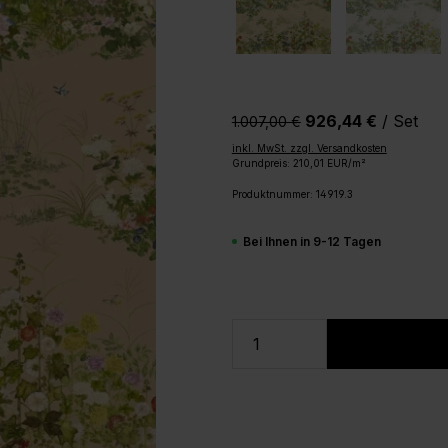
926,44 €
/ Set
1.007,00 €‎
inkl. MwSt. zzgl. Versandkosten
Grundpreis: 210,01 EUR/m²
Produktnummer:
14919.3
Bei Ihnen in 9-12 Tagen
Produkt Anzahl: Gi