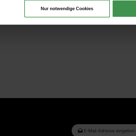
tapeten
Tapetenkleister Clearpro -
Tapeten-Nahtrolle
2 kg
geriffelte Tonnenf
Nur notwendige Cookies
19,00 €
1,57 €
E-Mail-Adresse*