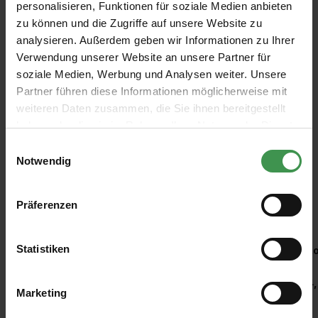
personalisieren, Funktionen für soziale Medien anbieten
Paper
Paper
Paper
Paper
Paper
P
zu können und die Zugriffe auf unsere Website zu
Library
Library
Library
Library
Library
L
Paint &
Paint &
Paint &
Paint &
Paint &
Pa
Paarl 104
Paper I 431
Beetlenut
Paper V
Chelsea
G
analysieren. Außerdem geben wir Informationen zu Ihrer
Paper
Paper
Paper
Paper
Paper
P
413
435
Green II
4
Library
Library
Library
Library
Library
Li
Verwendung unserer Website an unsere Partner für
549
soziale Medien, Werbung und Analysen weiter. Unsere
Ab 10,00 €
Ab 10,00 €
Ab 10,00 €
Ab 10,00 €
Ab 10,00 €
A
Partner führen diese Informationen möglicherweise mit
weiteren Daten zusammen, die Sie ihnen bereitgestellt
haben oder die sie im Rahmen Ihrer Nutzung der Dienste
gesammelt haben.
Einwilligungsauswahl
Notwendig
Präferenzen
Empfohlenes Zubehör
Produktgalerie überspringen
Statistiken
Kleisterroller
Ro
6,97 €
4,
Marketing