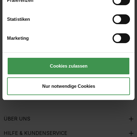
Präferenzen
Statistiken
Abonnieren Sie den kostenlosen Newsletter und
verpassen Sie keine Neuigkeit oder Aktion.
Marketing
E-Mail-Adresse*
Cookies zulassen
Ich habe die
Datenschutzbestimmungen
zur Kenntnis
genommen und die
AGB
gelesen und bin mit ihnen
Nur notwendige Cookies
einverstanden.
ÜBER UNS
HILFE & KUNDENSERVICE