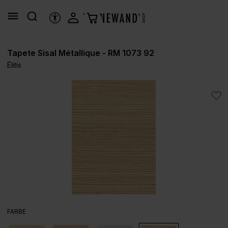
alt springen
HILFSTOOLS
Tapete Sisal Métallique - RM 1073 92
Élitis
Bildergalerie überspringen
AUSWÄHLEN
FARBE