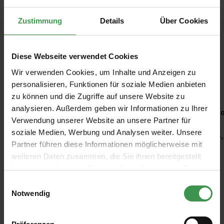
Zustimmung
Details
Über Cookies
Diese Webseite verwendet Cookies
Wir verwenden Cookies, um Inhalte und Anzeigen zu
Empfohlenes Zubehör
personalisieren, Funktionen für soziale Medien anbieten
zu können und die Zugriffe auf unsere Website zu
Produktgalerie überspringen
analysieren. Außerdem geben wir Informationen zu Ihrer
Kleisterroller
Ro
Verwendung unserer Website an unsere Partner für
soziale Medien, Werbung und Analysen weiter. Unsere
6,97 €
4,
Partner führen diese Informationen möglicherweise mit
weiteren Daten zusammen, die Sie ihnen bereitgestellt
haben oder die sie im Rahmen Ihrer Nutzung der Dienste
gesammelt haben.
Einwilligungsauswahl
Notwendig