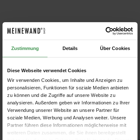
Produktgalerie überspringen
PASSENDE FARBEN
Farrow &
Farrow &
Farrow &
Farrow &
Farrow &
F
Ball
Ball School
Ball
Ball
Ball Lime
Ba
Yeabridge
House
Rangwali
Matchstick
White 1
2
Zustimmung
Details
Über Cookies
Farrow &
Farrow &
Farrow &
Farrow &
Farrow &
F
Green 287
White 291
296
2013
Ball
Ball
Ball
Ball
Ball
Ba
Ab 9,26 €
Ab 9,26 €
Ab 53,20 €
Ab 9,26 €
Ab 9,26 €
Diese Webseite verwendet Cookies
Wir verwenden Cookies, um Inhalte und Anzeigen zu
personalisieren, Funktionen für soziale Medien anbieten
zu können und die Zugriffe auf unsere Website zu
analysieren. Außerdem geben wir Informationen zu Ihrer
Verwendung unserer Website an unsere Partner für
soziale Medien, Werbung und Analysen weiter. Unsere
Empfohlenes Zubehör
Partner führen diese Informationen möglicherweise mit
weiteren Daten zusammen, die Sie ihnen bereitgestellt
Produktgalerie überspringen