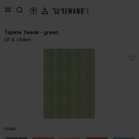
alt springen
HILFSTOOLS
Tapete Tweak - green
GP & J Baker
Bildergalerie überspringen
AUSWÄHLEN
FARBE