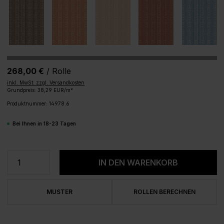
268,00 €
/ Rolle
inkl. MwSt. zzgl. Versandkosten
Grundpreis: 38,29 EUR/m²
Produktnummer:
14978.6
Bei Ihnen in 18-23 Tagen
Produkt Anzahl: Gib den gewünschten We
IN DEN WARENKORB
MUSTER
ROLLEN BERECHNEN