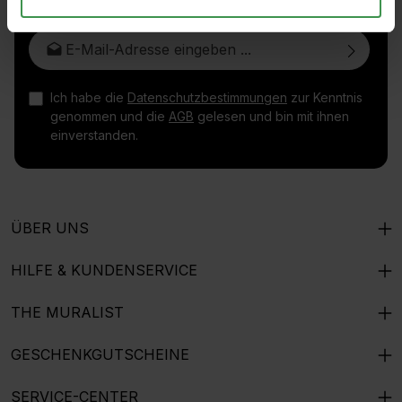
E-Mail-Adresse*
Ich habe die
Datenschutzbestimmungen
zur Kenntnis
genommen und die
AGB
gelesen und bin mit ihnen
einverstanden.
ÜBER UNS
HILFE & KUNDENSERVICE
THE MURALIST
GESCHENKGUTSCHEINE
SERVICE-CENTER