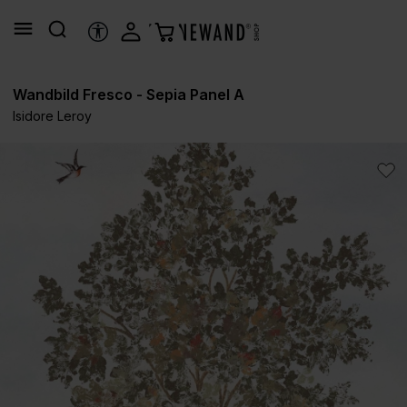
alt springen
HILFSTOOLS
Wandbild Fresco - Sepia Panel A
Isidore Leroy
Bildergalerie überspringen