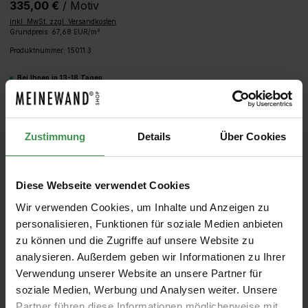
335,00 €
/ Motiv
inkl. MwSt. zzgl. Versandkosten
Grundpreis: 67,68 EUR/m²
Produktnummer:
15011.3
Bei Ihnen in 13-18 Tagen
Produkt Anzahl: Gib den gewünschten We
IN DEN WARENKORB
Zustimmung
Details
Über Cookies
MUSTER
ROLLEN BERECHNEN
Diese Webseite verwendet Cookies
Wir verwenden Cookies, um Inhalte und Anzeigen zu
personalisieren, Funktionen für soziale Medien anbieten
zu können und die Zugriffe auf unsere Website zu
analysieren. Außerdem geben wir Informationen zu Ihrer
Verwendung unserer Website an unsere Partner für
soziale Medien, Werbung und Analysen weiter. Unsere
Partner führen diese Informationen möglicherweise mit