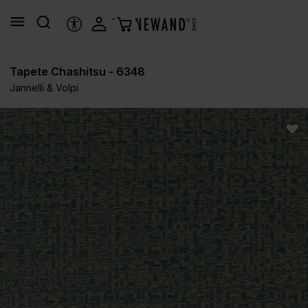
alt springen
HILFSTOOLS
Tapete Chashitsu - 6348
Jannelli & Volpi
Bildergalerie überspringen