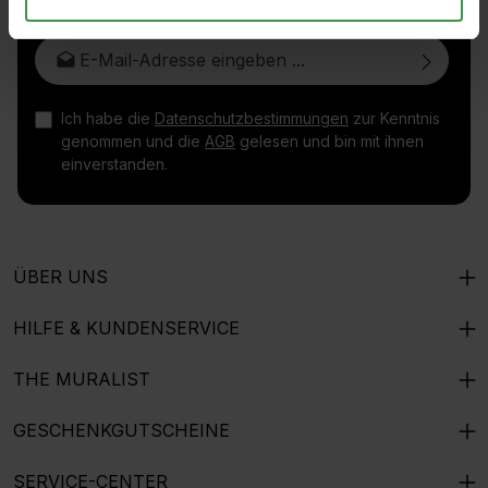
E-Mail-Adresse*
Ich habe die
Datenschutzbestimmungen
zur Kenntnis
genommen und die
AGB
gelesen und bin mit ihnen
einverstanden.
ÜBER UNS
HILFE & KUNDENSERVICE
THE MURALIST
GESCHENKGUTSCHEINE
SERVICE-CENTER