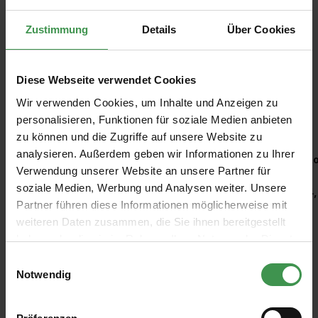
Zustimmung
Details
Über Cookies
Diese Webseite verwendet Cookies
Wir verwenden Cookies, um Inhalte und Anzeigen zu
Empfohlenes Zubehör
personalisieren, Funktionen für soziale Medien anbieten
zu können und die Zugriffe auf unsere Website zu
Produktgalerie überspringen
analysieren. Außerdem geben wir Informationen zu Ihrer
Kleisterroller
Ro
Verwendung unserer Website an unsere Partner für
soziale Medien, Werbung und Analysen weiter. Unsere
6,97 €
4,
Partner führen diese Informationen möglicherweise mit
weiteren Daten zusammen, die Sie ihnen bereitgestellt
haben oder die sie im Rahmen Ihrer Nutzung der Dienste
gesammelt haben.
Einwilligungsauswahl
Notwendig