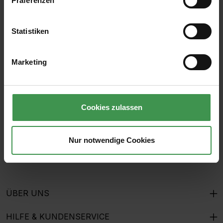
Präferenzen
Statistiken
Abonnieren Sie den kostenlosen Newsletter und
verpassen Sie keine Neuigkeit oder Aktion.
Marketing
E-Mail-Adresse*
Cookies zulassen
Ich habe die
Datenschutzbestimmungen
zur Kenntnis
genommen und die
AGB
gelesen und bin mit ihnen
Nur notwendige Cookies
einverstanden.
ÜBER UNS
HILFE & KUNDENSERVICE