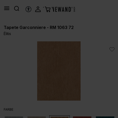
alt springen
HILFSTOOLS
Tapete Garconniere - RM 1063 72
Élitis
Bildergalerie überspringen
AUSWÄHLEN
FARBE