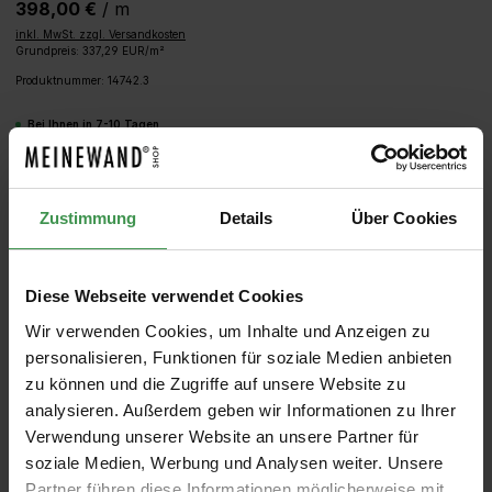
398,00 €
/ m
inkl. MwSt. zzgl. Versandkosten
Grundpreis: 337,29 EUR/m²
Produktnummer:
14742.3
Bei Ihnen in 7-10 Tagen
Produkt Anzahl: Gib den gewünschten We
IN DEN WARENKORB
Zustimmung
Details
Über Cookies
MUSTER
ROLLEN BERECHNEN
Diese Webseite verwendet Cookies
Wir verwenden Cookies, um Inhalte und Anzeigen zu
personalisieren, Funktionen für soziale Medien anbieten
zu können und die Zugriffe auf unsere Website zu
analysieren. Außerdem geben wir Informationen zu Ihrer
Verwendung unserer Website an unsere Partner für
soziale Medien, Werbung und Analysen weiter. Unsere
Partner führen diese Informationen möglicherweise mit