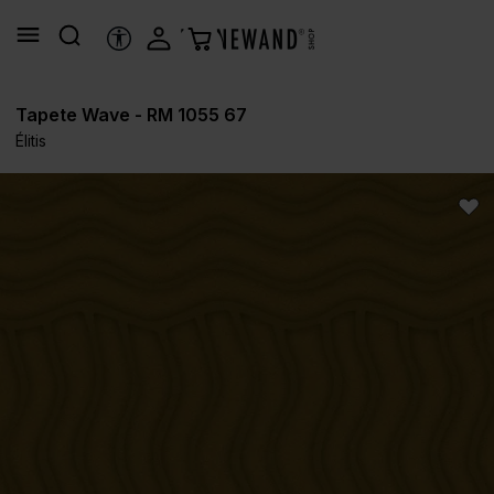
alt springen
HILFSTOOLS
Tapete Wave - RM 1055 67
Élitis
Bildergalerie überspringen