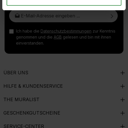
E-Mail-Adresse*
Ich habe die
Datenschutzbestimmungen
zur Kenntnis
genommen und die
AGB
gelesen und bin mit ihnen
einverstanden.
ÜBER UNS
HILFE & KUNDENSERVICE
THE MURALIST
GESCHENKGUTSCHEINE
SERVICE-CENTER