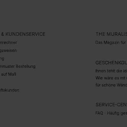
E & KUNDENSERVICE
THE MURALI
nrechner
Das Magazin fü
gsweisen
ung
GESCHENKGU
nmuster Bestellung
Ihnen fehlt die 
 auf Maß
Wie wäre es mit
für schöne Wän
ftskunden
SERVICE-CE
FAQ - Häufig ges