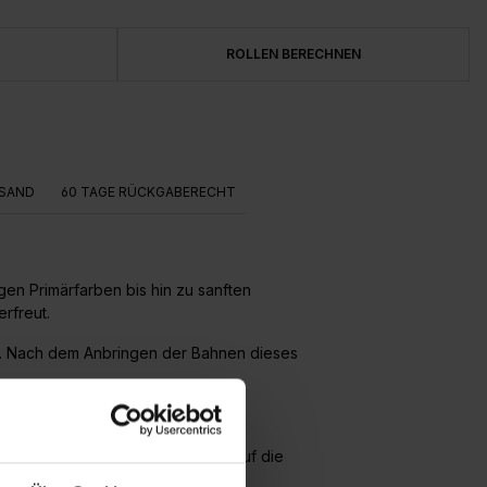
ROLLEN BERECHNEN
SAND
60 TAGE RÜCKGABERECHT
gen Primärfarben bis hin zu sanften
rfreut.
e). Nach dem Anbringen der Bahnen dieses
ert und die Bahnen werden direkt auf die