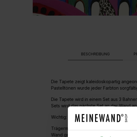
BESCHREIBUNG
P
Die Tapete zeigt kaleidoskopartig angeord
Pastelltönen wurde jeder Farbton sorgfälti
Die Tapete wird in einem Set aus 3 Bahne
Sets wird das nächste Set an der Wand a
Wichtig: Die Tapete kann nur für Wände b
Trägermaterial ist ein hochwertiges Vlies.
Wand geklebt.