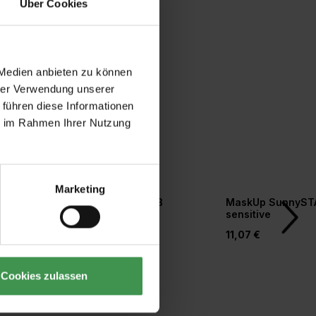
Über Cookies
 Medien anbieten zu können
hrer Verwendung unserer
 führen diese Informationen
ie im Rahmen Ihrer Nutzung
Marketing
r
Tapetengrund weiß
MaskUp SunnyST
orm
sensitive
20,77 €
11,07 €
Cookies zulassen