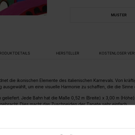
MUSTER
RODUKTDETAILS
HERSTELLER
KOSTENLOSER VER
net die ikonischen Elemente des italienischen Karnevals. Von kräfti
g ausgewählt, um eine visuelle Harmonie zu schaffen, die die Sinne e
n geliefert. Jede Bahn hat die Maße 0,52 m (Breite) x 3,00 m (Höh
ngebracht. Dies macht das Zuschneiden der Tapete sehr einfach.
is zu einer maximalen Höhe von 3,00 m genutzt werden.
 Dies macht die Anbringung sehr einfach. Die Wand wird eingekleist