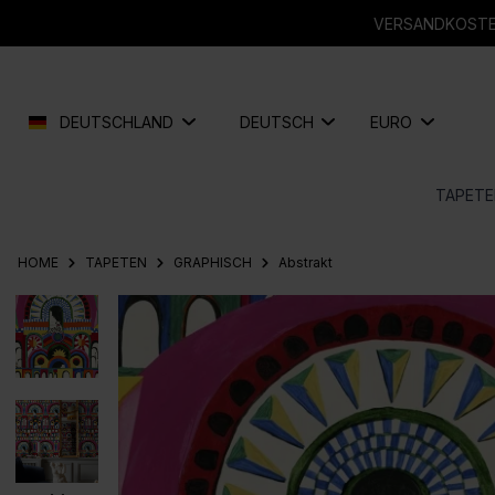
springen
Zur Hauptnavigation springen
VERSANDKOSTEN
DEUTSCHLAND
DEUTSCH
EURO
TAPETE
HOME
TAPETEN
GRAPHISCH
Abstrakt
Bildergalerie überspringen