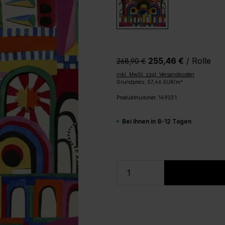
255,46 €
/ Rolle
268,90 €‎
inkl. MwSt. zzgl. Versandkosten
Grundpreis: 57,46 EUR/m²
Produktnummer:
14933.1
Bei Ihnen in 8-12 Tagen
Produkt Anzahl: Gi