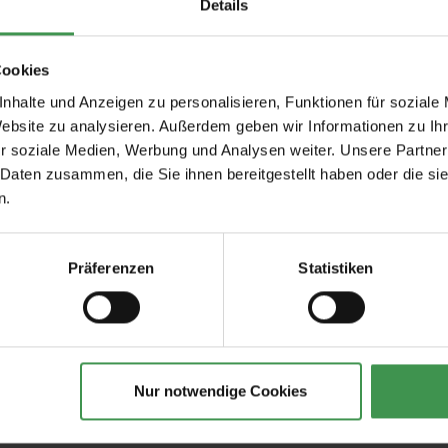
Details
Cookies
nhalte und Anzeigen zu personalisieren, Funktionen für soziale
Website zu analysieren. Außerdem geben wir Informationen zu I
r soziale Medien, Werbung und Analysen weiter. Unsere Partner
 Daten zusammen, die Sie ihnen bereitgestellt haben oder die s
n.
Empfohlenes Zubehör
Präferenzen
Statistiken
tapeten
Tapetenkleister Clearpro -
Tapeten-Nahtrolle
2 kg
geriffelte Tonnenf
19,00 €
1,57 €
Nur notwendige Cookies