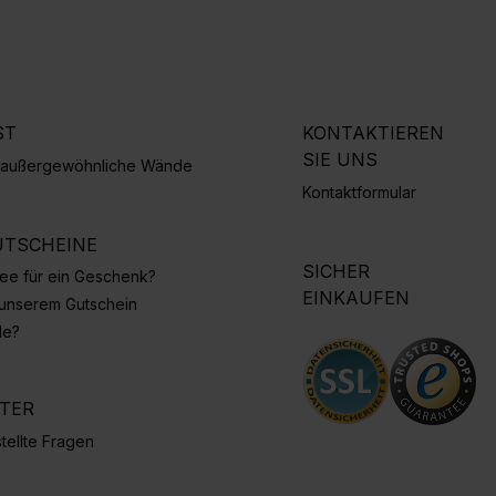
ST
KONTAKTIEREN
SIE UNS
r außergewöhnliche Wände
Kontaktformular
TSCHEINE
SICHER
Idee für ein Geschenk?
EINKAUFEN
 unserem Gutschein
de?
NTER
tellte Fragen