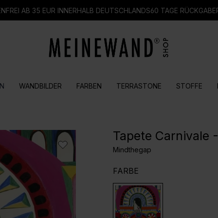
FREI AB 35 EUR INNERHALB DEUTSCHLANDS
60 TAGE RÜCKGABE
N
WANDBILDER
FARBEN
TERRASTONE
STOFFE
Tapete Carnivale
Mindthegap
AUSWÄHLEN
FARBE