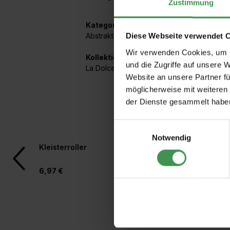
Zustimmung
Kategorien:
Abstrakt
,
Gezeichnet / Kunst
Diese Webseite verwendet 
Wir verwenden Cookies, um I
Kollektionen mit diesem Artikel:
und die Zugriffe auf unsere 
La Dolce Vita
Website an unsere Partner fü
möglicherweise mit weiteren
der Dienste gesammelt habe
Einwilligungsauswahl
Notwendig
Produktgalerie überspringen
Kleisterroller
Rollkleber für Vlies
6,97 €
4,97 €