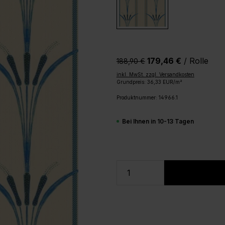
179,46 €
/ Rolle
188,90 €‎
inkl. MwSt. zzgl. Versandkosten
Grundpreis: 36,33 EUR/m²
Produktnummer:
14966.1
Bei Ihnen in 10-13 Tagen
Produkt Anzahl: Gi