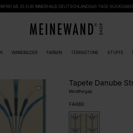
FREI AB 35 EUR INNERHALB DEUTSCHLANDS
60 TAGE RÜCKGABE
N
WANDBILDER
FARBEN
TERRASTONE
STOFFE
Tapete Danube St
Mindthegap
AUSWÄHLEN
FARBE