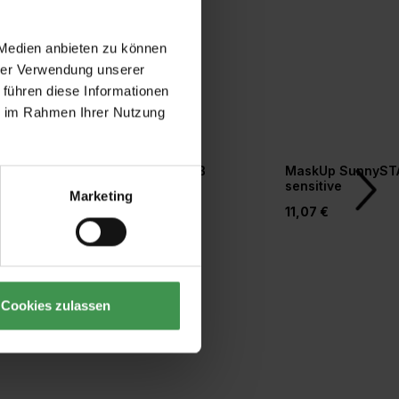
 Medien anbieten zu können
hrer Verwendung unserer
 führen diese Informationen
ie im Rahmen Ihrer Nutzung
r
Tapetengrund weiß
MaskUp SunnyST
orm
sensitive
Marketing
20,77 €
11,07 €
Cookies zulassen