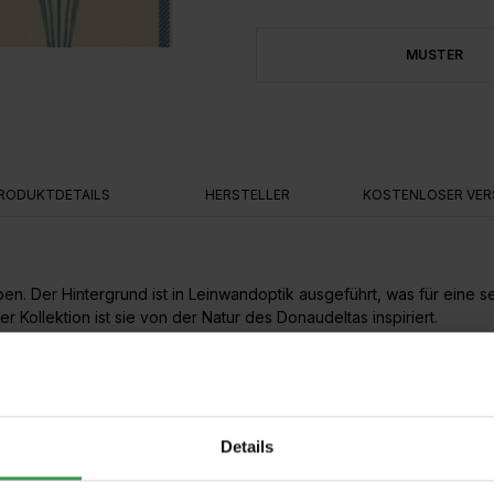
MUSTER
RODUKTDETAILS
HERSTELLER
KOSTENLOSER VER
en. Der Hintergrund ist in Leinwandoptik ausgeführt, was für eine s
 Kollektion ist sie von der Natur des Donaudeltas inspiriert.
 Dies macht die Anbringung sehr einfach. Die Wand wird eingekleist
Details
zen
,
Graphisch floral