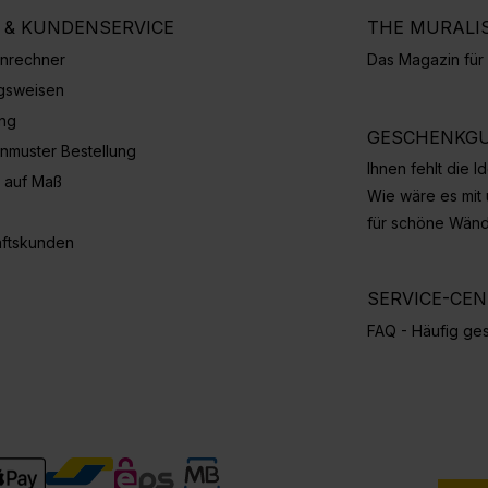
E & KUNDENSERVICE
THE MURALI
nrechner
Das Magazin fü
gsweisen
ung
GESCHENKGU
nmuster Bestellung
Ihnen fehlt die 
 auf Maß
Wie wäre es mit
für schöne Wän
ftskunden
SERVICE-CE
FAQ - Häufig ges