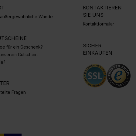
ST
KONTAKTIEREN
SIE UNS
r außergewöhnliche Wände
Kontaktformular
TSCHEINE
SICHER
Idee für ein Geschenk?
EINKAUFEN
 unserem Gutschein
de?
NTER
tellte Fragen