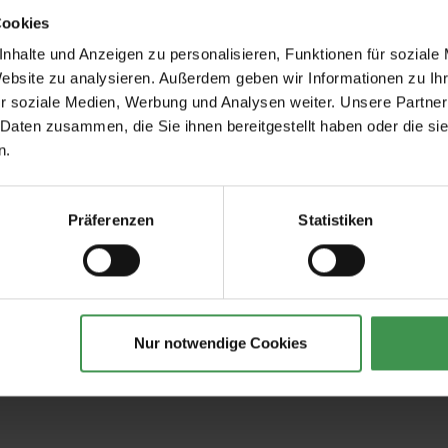
Cookies
nhalte und Anzeigen zu personalisieren, Funktionen für soziale
Website zu analysieren. Außerdem geben wir Informationen zu I
r soziale Medien, Werbung und Analysen weiter. Unsere Partner
 Daten zusammen, die Sie ihnen bereitgestellt haben oder die s
Empfohlenes Zubehör
n.
tapeten
Tapetenkleister Clearpro -
Tapeten-Nahtrolle
2 kg
geriffelte Tonnenf
Präferenzen
Statistiken
19,00 €
1,57 €
Nur notwendige Cookies