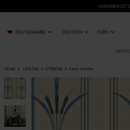
springen
Zur Hauptnavigation springen
VERSANDKOSTEN
DEUTSCHLAND
DEUTSCH
EURO
TAPETE
HOME
TAPETEN
STREIFEN
Feine Streifen
Bildergalerie überspringen