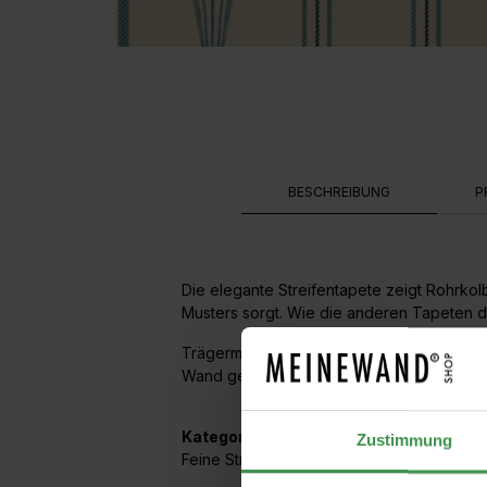
BESCHREIBUNG
P
Die elegante Streifentapete zeigt Rohrkolb
Musters sorgt. Wie die anderen Tapeten der
Trägermaterial ist ein hochwertiges Vlies.
Wand geklebt.
Kategorien:
Zustimmung
Feine Streifen
,
Streifen mit Blumen + Pflan