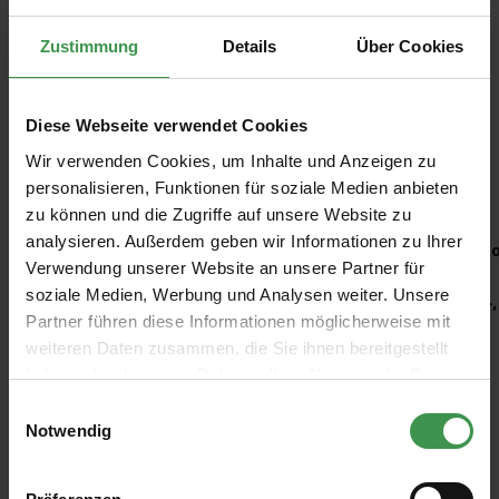
Zustimmung
Details
Über Cookies
Diese Webseite verwendet Cookies
Wir verwenden Cookies, um Inhalte und Anzeigen zu
Empfohlenes Zubehör
personalisieren, Funktionen für soziale Medien anbieten
zu können und die Zugriffe auf unsere Website zu
Produktgalerie überspringen
analysieren. Außerdem geben wir Informationen zu Ihrer
Kleisterroller
Ro
Verwendung unserer Website an unsere Partner für
soziale Medien, Werbung und Analysen weiter. Unsere
6,97 €
4,
Partner führen diese Informationen möglicherweise mit
weiteren Daten zusammen, die Sie ihnen bereitgestellt
haben oder die sie im Rahmen Ihrer Nutzung der Dienste
gesammelt haben.
Einwilligungsauswahl
Notwendig