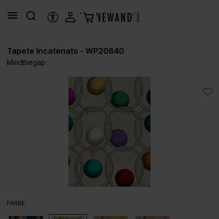
alt springen
HILFSTOOLS
Tapete Incatenato - WP20840
Mindthegap
Bildergalerie überspringen
AUSWÄHLEN
FARBE