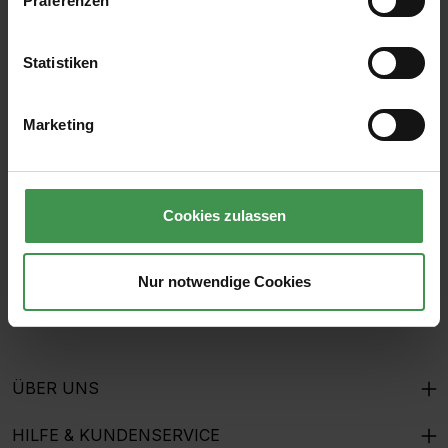
Präferenzen
Statistiken
Abonnieren Sie den kostenlosen Newsletter und
verpassen Sie keine Neuigkeit oder Aktion.
Marketing
E-Mail-Adresse*
Cookies zulassen
Ich habe die
Datenschutzbestimmungen
zur Kenntnis
genommen und die
AGB
gelesen und bin mit ihnen
Nur notwendige Cookies
einverstanden.
ÜBER UNS
HILFE & KUNDENSERVICE