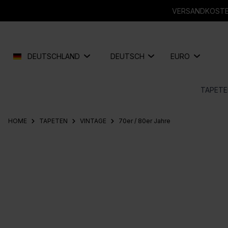
springen
Zur Hauptnavigation springen
VERSANDKOSTEN
DEUTSCHLAND
DEUTSCH
EURO
TAPETE
HOME
TAPETEN
VINTAGE
70er / 80er Jahre
Bildergalerie überspringen