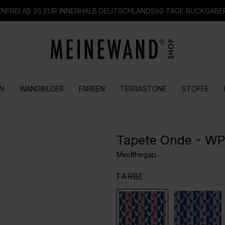
FREI AB 35 EUR INNERHALB DEUTSCHLANDS
60 TAGE RÜCKGABE
N
WANDBILDER
FARBEN
TERRASTONE
STOFFE
Tapete Onde - W
Mindthegap
AUSWÄHLEN
FARBE