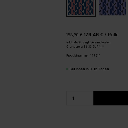
179,46 €
/ Rolle
188,90 €‎
inkl. MwSt. zzgl. Versandkosten
Grundpreis: 36,33 EUR/m²
Produktnummer:
14951.1
Bei Ihnen in 8-12 Tagen
Produkt Anzahl: Gi