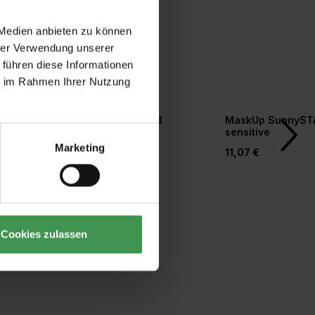
 Medien anbieten zu können
hrer Verwendung unserer
 führen diese Informationen
ie im Rahmen Ihrer Nutzung
r
Tapetengrund weiß
MaskUp SunnyST
orm
sensitive
Marketing
20,77 €
11,07 €
Cookies zulassen