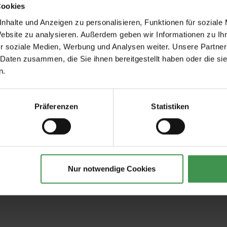
Cookies
nhalte und Anzeigen zu personalisieren, Funktionen für soziale
Website zu analysieren. Außerdem geben wir Informationen zu I
r soziale Medien, Werbung und Analysen weiter. Unsere Partner
Empfohlenes Zubehör
 Daten zusammen, die Sie ihnen bereitgestellt haben oder die s
n.
tapeten
Tapetenkleister Clearpro -
Tapeten-Nahtrolle
2 kg
geriffelte Tonnenf
Präferenzen
Statistiken
19,00 €
1,57 €
Nur notwendige Cookies