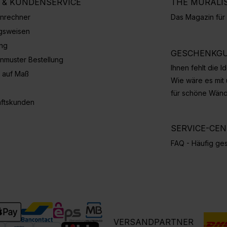
E & KUNDENSERVICE
THE MURALI
nrechner
Das Magazin fü
gsweisen
ung
GESCHENKGU
nmuster Bestellung
Ihnen fehlt die 
 auf Maß
Wie wäre es mit
für schöne Wän
ftskunden
SERVICE-CE
FAQ - Häufig ges
VERSANDPARTNER