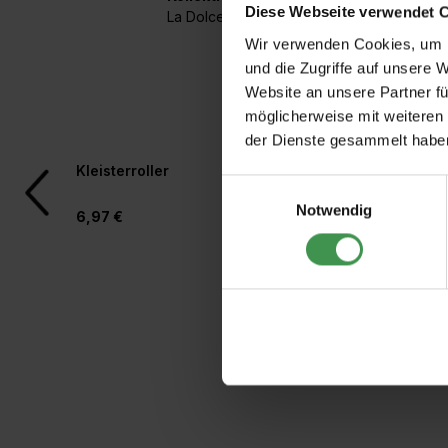
Diese Webseite verwendet 
La Dolce Vita
Wir verwenden Cookies, um I
und die Zugriffe auf unsere 
Website an unsere Partner fü
möglicherweise mit weiteren
der Dienste gesammelt habe
Produktgalerie überspringen
Kleisterroller
Rollkleber für Vlies
Einwilligungsauswahl
Notwendig
6,97 €
4,97 €