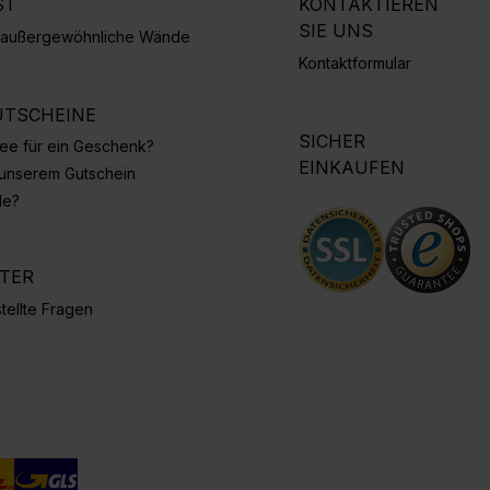
ST
KONTAKTIEREN
SIE UNS
r außergewöhnliche Wände
Kontaktformular
TSCHEINE
SICHER
Idee für ein Geschenk?
EINKAUFEN
 unserem Gutschein
de?
NTER
tellte Fragen