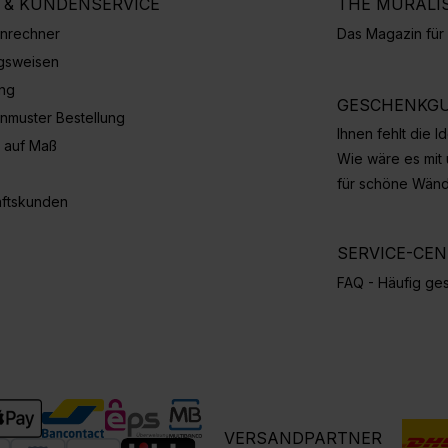
E & KUNDENSERVICE
THE MURALI
nrechner
Das Magazin fü
gsweisen
ung
GESCHENKGU
nmuster Bestellung
Ihnen fehlt die 
 auf Maß
Wie wäre es mit
für schöne Wän
ftskunden
SERVICE-CE
FAQ - Häufig ges
VERSANDPARTNER