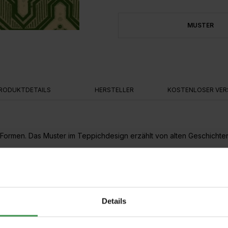
MUSTER
RODUKTDETAILS
HERSTELLER
KOSTENLOSER VER
hen Formen. Das Muster im Teppichdesign erzählt von alten Geschicht
 Dies macht die Anbringung sehr einfach. Die Wand wird eingekleist
Details
on