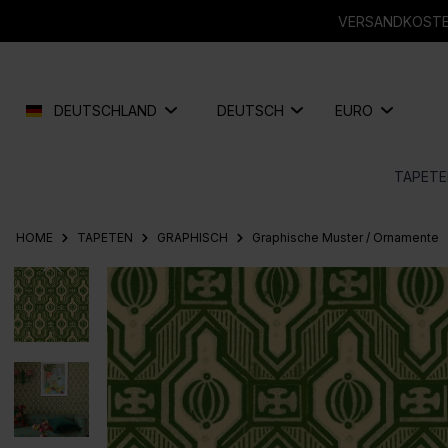
springen
Zur Hauptnavigation springen
VERSANDKOSTEN
DEUTSCHLAND
DEUTSCH
EURO
TAPETE
HOME
TAPETEN
GRAPHISCH
Graphische Muster / Ornamente
Bildergalerie überspringen