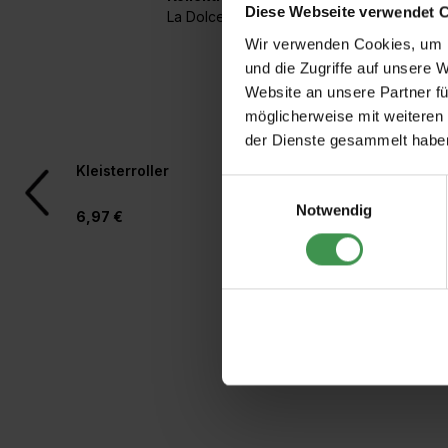
Diese Webseite verwendet 
La Dolce Vita
Wir verwenden Cookies, um I
und die Zugriffe auf unsere 
Website an unsere Partner fü
möglicherweise mit weiteren
der Dienste gesammelt habe
Produktgalerie überspringen
Kleisterroller
Rollkleber für Vlies
Einwilligungsauswahl
Notwendig
6,97 €
4,97 €