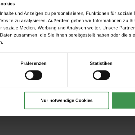
Cookies
nhalte und Anzeigen zu personalisieren, Funktionen für soziale
Website zu analysieren. Außerdem geben wir Informationen zu I
r soziale Medien, Werbung und Analysen weiter. Unsere Partner
Empfohlenes Zubehör
 Daten zusammen, die Sie ihnen bereitgestellt haben oder die s
n.
tapeten
Tapetenkleister Clearpro -
Tapeten-Nahtrolle
2 kg
geriffelte Tonnenf
Präferenzen
Statistiken
19,00 €
1,57 €
Nur notwendige Cookies