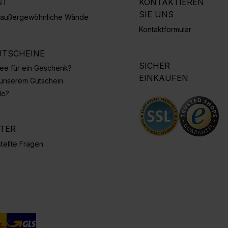
ST
KONTAKTIEREN
SIE UNS
r außergewöhnliche Wände
Kontaktformular
TSCHEINE
SICHER
Idee für ein Geschenk?
EINKAUFEN
 unserem Gutschein
de?
NTER
tellte Fragen