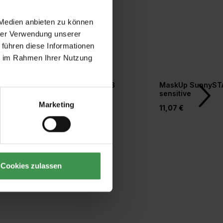
 Medien anbieten zu können
hrer Verwendung unserer
 führen diese Informationen
ie im Rahmen Ihrer Nutzung
r
Tapetengrund weiß
MaskUp SunnyST
orm
sensitive
Marketing
20,77 €
11,07 €
Cookies zulassen