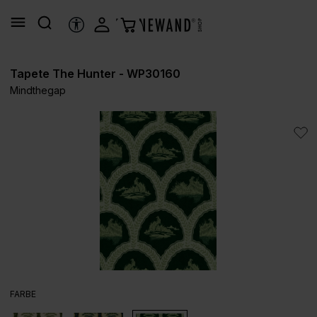
alt springen
HILFSTOOLS
Tapete The Hunter - WP30160
Mindthegap
Bildergalerie überspringen
AUSWÄHLEN
FARBE