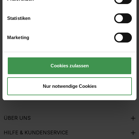
Statistiken
Abonnieren Sie den kostenlosen Newsletter und
verpassen Sie keine Neuigkeit oder Aktion.
Marketing
E-Mail-Adresse*
Cookies zulassen
Ich habe die
Datenschutzbestimmungen
zur Kenntnis
genommen und die
AGB
gelesen und bin mit ihnen
einverstanden.
Nur notwendige Cookies
ÜBER UNS
HILFE & KUNDENSERVICE