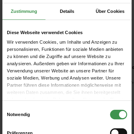
Zustimmung
Details
Über Cookies
Diese Webseite verwendet Cookies
Wir verwenden Cookies, um Inhalte und Anzeigen zu
personalisieren, Funktionen für soziale Medien anbieten
Empfohlenes Zubehör
zu können und die Zugriffe auf unsere Website zu
analysieren. Außerdem geben wir Informationen zu Ihrer
Produktgalerie überspringen
Kleisterroller
Ro
Verwendung unserer Website an unsere Partner für
soziale Medien, Werbung und Analysen weiter. Unsere
6,97 €
4,
Partner führen diese Informationen möglicherweise mit
weiteren Daten zusammen, die Sie ihnen bereitgestellt
haben oder die sie im Rahmen Ihrer Nutzung der Dienste
gesammelt haben.
Einwilligungsauswahl
Notwendig
Präferenzen