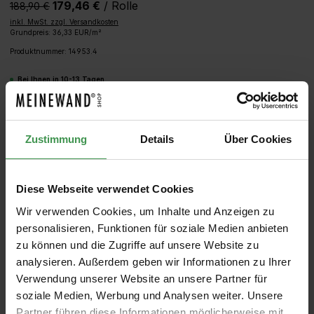
179,46 €
/ Rolle
188,90 €‎
inkl. MwSt. zzgl. Versandkosten
Grundpreis: 36,33 EUR/m²
Produktnummer:
14953.4
Bei Ihnen in 10-13 Tagen
Produkt Anzahl: Gib den gewünschten We
IN DEN WARENKORB
Zustimmung
Details
Über Cookies
MUSTER
ROLLEN BERECHNEN
Diese Webseite verwendet Cookies
Wir verwenden Cookies, um Inhalte und Anzeigen zu
personalisieren, Funktionen für soziale Medien anbieten
zu können und die Zugriffe auf unsere Website zu
analysieren. Außerdem geben wir Informationen zu Ihrer
Verwendung unserer Website an unsere Partner für
soziale Medien, Werbung und Analysen weiter. Unsere
Partner führen diese Informationen möglicherweise mit