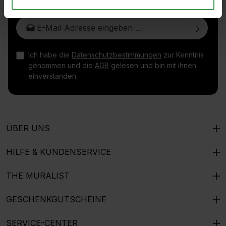
E-Mail-Adresse*
Ich habe die
Datenschutzbestimmungen
zur Kenntnis
genommen und die
AGB
gelesen und bin mit ihnen
einverstanden.
ÜBER UNS
HILFE & KUNDENSERVICE
THE MURALIST
GESCHENKGUTSCHEINE
SERVICE-CENTER