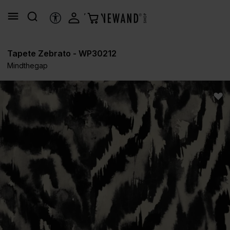
alt springen
HILFSTOOLS
Tapete Zebrato - WP30212
Mindthegap
Bildergalerie überspringen