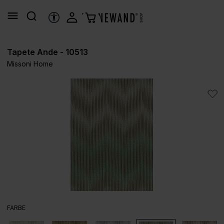
alt springen
HILFSTOOLS
Tapete Ande - 10513
Missoni Home
Bildergalerie überspringen
AUSWÄHLEN
FARBE