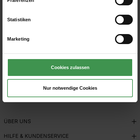
Präferenzen
Statistiken
Abonnieren Sie den kostenlosen Newsletter und
verpassen Sie keine Neuigkeit oder Aktion.
Marketing
E-Mail-Adresse*
Cookies zulassen
Ich habe die
Datenschutzbestimmungen
zur Kenntnis
genommen und die
AGB
gelesen und bin mit ihnen
Nur notwendige Cookies
einverstanden.
ÜBER UNS
HILFE & KUNDENSERVICE