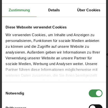
Zustimmung
Details
Über Cookies
Diese Webseite verwendet Cookies
Wir verwenden Cookies, um Inhalte und Anzeigen zu
Empfohlenes Zubehör
personalisieren, Funktionen für soziale Medien anbieten
zu können und die Zugriffe auf unsere Website zu
Produktgalerie überspringen
analysieren. Außerdem geben wir Informationen zu Ihrer
Kleisterroller
Ro
Verwendung unserer Website an unsere Partner für
soziale Medien, Werbung und Analysen weiter. Unsere
6,97 €
4,
Partner führen diese Informationen möglicherweise mit
weiteren Daten zusammen, die Sie ihnen bereitgestellt
haben oder die sie im Rahmen Ihrer Nutzung der Dienste
gesammelt haben.
Einwilligungsauswahl
Notwendig