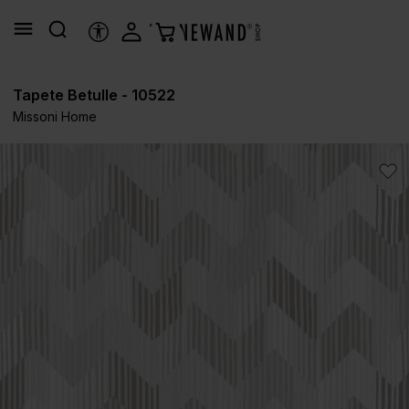
alt springen
HILFSTOOLS
Tapete Betulle - 10522
Missoni Home
Bildergalerie überspringen