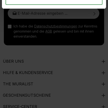
E-Mail-Adresse*
Ich habe die
Datenschutzbestimmungen
zur Kenntnis
genommen und die
AGB
gelesen und bin mit ihnen
einverstanden.
ÜBER UNS
HILFE & KUNDENSERVICE
THE MURALIST
GESCHENKGUTSCHEINE
SERVICE-CENTER