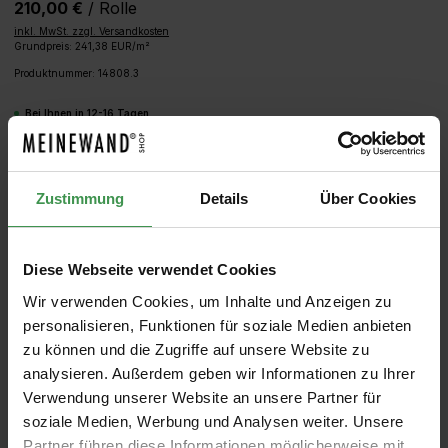
210,00 €
/ Rolle
inkl. MwSt. zzgl. Versandkosten
Grundpreis: 241,38 EUR/m²
Produktnummer:
14808.3
Bei Ihnen in 12-16 Tagen
Produkt Anzahl: Gib den gewünschten We
IN DEN WARENKORB
Zustimmung
Details
Über Cookies
MUSTER
ROLLEN BERECHNEN
Diese Webseite verwendet Cookies
Wir verwenden Cookies, um Inhalte und Anzeigen zu
personalisieren, Funktionen für soziale Medien anbieten
zu können und die Zugriffe auf unsere Website zu
analysieren. Außerdem geben wir Informationen zu Ihrer
Verwendung unserer Website an unsere Partner für
soziale Medien, Werbung und Analysen weiter. Unsere
Partner führen diese Informationen möglicherweise mit