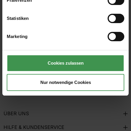
Präferenzen
Statistiken
Abonnieren Sie den kostenlosen Newsletter und
verpassen Sie keine Neuigkeit oder Aktion.
Marketing
E-Mail-Adresse*
Cookies zulassen
Ich habe die
Datenschutzbestimmungen
zur Kenntnis
genommen und die
AGB
gelesen und bin mit ihnen
Nur notwendige Cookies
einverstanden.
ÜBER UNS
HILFE & KUNDENSERVICE