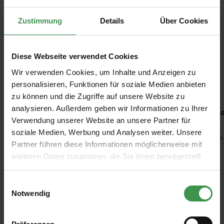
Zustimmung
Details
Über Cookies
Diese Webseite verwendet Cookies
Wir verwenden Cookies, um Inhalte und Anzeigen zu
Empfohlenes Zubehör
personalisieren, Funktionen für soziale Medien anbieten
zu können und die Zugriffe auf unsere Website zu
Produktgalerie überspringen
analysieren. Außerdem geben wir Informationen zu Ihrer
Kleisterroller
Ro
Verwendung unserer Website an unsere Partner für
soziale Medien, Werbung und Analysen weiter. Unsere
6,97 €
4,
Partner führen diese Informationen möglicherweise mit
weiteren Daten zusammen, die Sie ihnen bereitgestellt
haben oder die sie im Rahmen Ihrer Nutzung der Dienste
gesammelt haben.
Einwilligungsauswahl
Notwendig