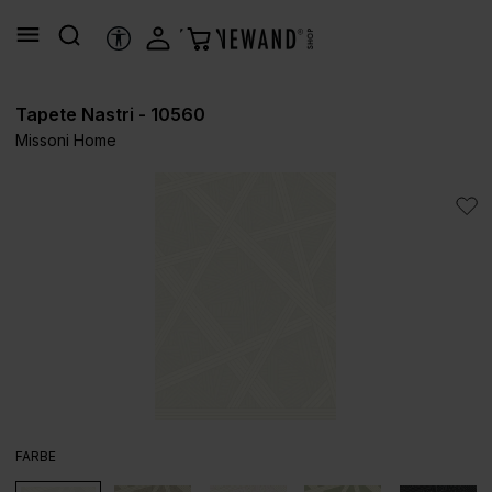
alt springen
HILFSTOOLS
Tapete Nastri - 10560
Missoni Home
Bildergalerie überspringen
AUSWÄHLEN
FARBE