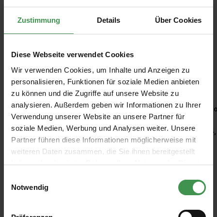
Zustimmung
Details
Über Cookies
Diese Webseite verwendet Cookies
Wir verwenden Cookies, um Inhalte und Anzeigen zu
Empfohlenes Zubehör
personalisieren, Funktionen für soziale Medien anbieten
zu können und die Zugriffe auf unsere Website zu
Produktgalerie überspringen
analysieren. Außerdem geben wir Informationen zu Ihrer
Kleisterroller
Ro
Verwendung unserer Website an unsere Partner für
soziale Medien, Werbung und Analysen weiter. Unsere
6,97 €
4,
Partner führen diese Informationen möglicherweise mit
weiteren Daten zusammen, die Sie ihnen bereitgestellt
haben oder die sie im Rahmen Ihrer Nutzung der Dienste
gesammelt haben.
Einwilligungsauswahl
Notwendig