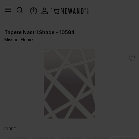
alt springen
HILFSTOOLS
Tapete Nastri Shade - 10584
Missoni Home
Bildergalerie überspringen
AUSWÄHLEN
FARBE