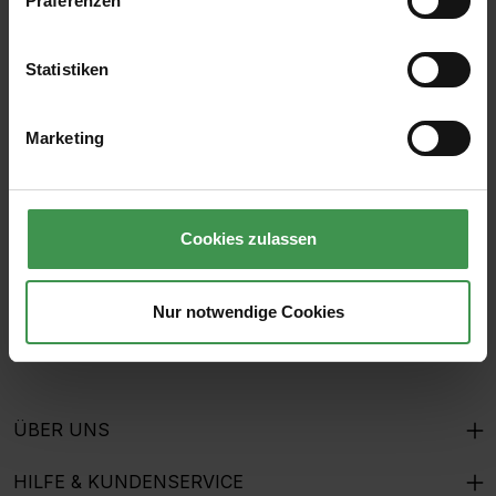
Präferenzen
Statistiken
Abonnieren Sie den kostenlosen Newsletter und
verpassen Sie keine Neuigkeit oder Aktion.
Marketing
E-Mail-Adresse*
Cookies zulassen
Ich habe die
Datenschutzbestimmungen
zur Kenntnis
genommen und die
AGB
gelesen und bin mit ihnen
Nur notwendige Cookies
einverstanden.
ÜBER UNS
HILFE & KUNDENSERVICE