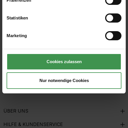
Präferenzen
Statistiken
Abonnieren Sie den kostenlosen Newsletter und
verpassen Sie keine Neuigkeit oder Aktion.
Marketing
E-Mail-Adresse*
Cookies zulassen
Ich habe die
Datenschutzbestimmungen
zur Kenntnis
genommen und die
AGB
gelesen und bin mit ihnen
Nur notwendige Cookies
einverstanden.
ÜBER UNS
HILFE & KUNDENSERVICE