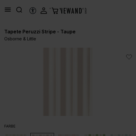
alt springen
HILFSTOOLS
Tapete Peruzzi Stripe - Taupe
Osborne & Little
Bildergalerie überspringen
AUSWÄHLEN
FARBE