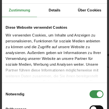
Zustimmung
Details
Über Cookies
Diese Webseite verwendet Cookies
Wir verwenden Cookies, um Inhalte und Anzeigen zu
Empfohlenes Zubehör
personalisieren, Funktionen für soziale Medien anbieten
zu können und die Zugriffe auf unsere Website zu
Produktgalerie überspringen
analysieren. Außerdem geben wir Informationen zu Ihrer
Kleisterroller
Ro
Verwendung unserer Website an unsere Partner für
soziale Medien, Werbung und Analysen weiter. Unsere
6,97 €
4,
Partner führen diese Informationen möglicherweise mit
weiteren Daten zusammen, die Sie ihnen bereitgestellt
haben oder die sie im Rahmen Ihrer Nutzung der Dienste
gesammelt haben.
Einwilligungsauswahl
Notwendig