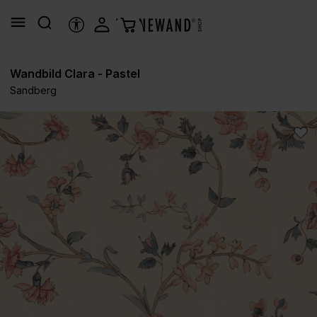
alt springen
HILFSTOOLS
Wandbild Clara - Pastel
Sandberg
Bildergalerie überspringen