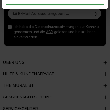
E-Mail-Adresse*
Ich habe die
Datenschutzbestimmungen
zur Kenntnis
genommen und die
AGB
gelesen und bin mit ihnen
einverstanden.
ÜBER UNS
HILFE & KUNDENSERVICE
THE MURALIST
GESCHENKGUTSCHEINE
SERVICE-CENTER