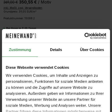
350,55 €
/ Motiv
369,00 €‎
inkl. MwSt. zzgl. Versandkosten
Grundpreis: 39,05 EUR/m²
Produktnummer:
15088.2
Bei Ihnen in 7-10 Tagen
Produkt Anzahl: Gib den gewünschten We
IN DEN WARENKORB
Zustimmung
Details
Über Cookies
MUSTER
ROLLEN BERECHNEN
Diese Webseite verwendet Cookies
Wir verwenden Cookies, um Inhalte und Anzeigen zu
personalisieren, Funktionen für soziale Medien anbieten
zu können und die Zugriffe auf unsere Website zu
analysieren. Außerdem geben wir Informationen zu Ihrer
Verwendung unserer Website an unsere Partner für
soziale Medien, Werbung und Analysen weiter. Unsere
Partner führen diese Informationen möglicherweise mit