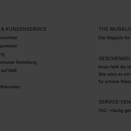
E & KUNDENSERVICE
THE MURALI
nrechner
Das Magazin fü
gsweisen
ung
GESCHENKGU
nmuster Bestellung
Ihnen fehlt die 
 auf Maß
Wie wäre es mit
für schöne Wän
ftskunden
SERVICE-CE
FAQ - Häufig ges