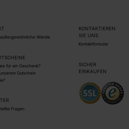
ST
KONTAKTIEREN
SIE UNS
r außergewöhnliche Wände
Kontaktformular
TSCHEINE
SICHER
Idee für ein Geschenk?
EINKAUFEN
 unserem Gutschein
de?
NTER
tellte Fragen