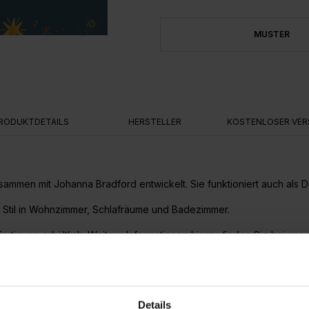
MUSTER
RODUKTDETAILS
HERSTELLER
KOSTENLOSER VER
ammen mit Johanna Bradford entwickelt. Sie funktioniert auch als 
n Stil in Wohnzimmer, Schlafräume und Badezimmer.
fertigung erhältlich. Weitere Informationen hierzu finden Sie bei un
ntwurf, abgestimmt auf Ihre individuellen Wandmaße anfordern.
 Dies macht die Anbringung sehr einfach. Die Wand wird eingekleist
Details