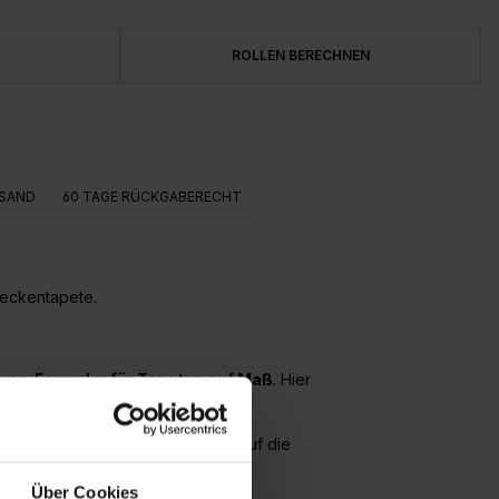
ROLLEN BERECHNEN
SAND
60 TAGE RÜCKGABERECHT
Deckentapete.
serem
Formular für Tapeten auf Maß
. Hier
ert und die Bahnen werden direkt auf die
Über Cookies