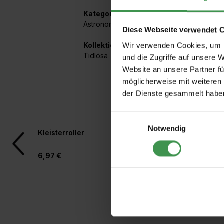
Kategorien:
Astronomie / Sterne
,
Grafisch
Diese Webseite verwendet 
Kollektionen mit diesem Artikel:
Wir verwenden Cookies, um I
Tidlösa
und die Zugriffe auf unsere 
Website an unsere Partner fü
möglicherweise mit weiteren
der Dienste gesammelt habe
Einwilligungsauswahl
Produktgalerie überspringen
Notwendig
Kleisterroller
Rollkleber für Vlies
6,97 €
4,97 €