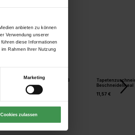
 Medien anbieten zu können
hrer Verwendung unserer
 führen diese Informationen
ie im Rahmen Ihrer Nutzung
Marketing
r
Tapetengrund weiß
Tapetenzuschneid
orm
Beschneidelineal
20,77 €
11,57 €
Cookies zulassen