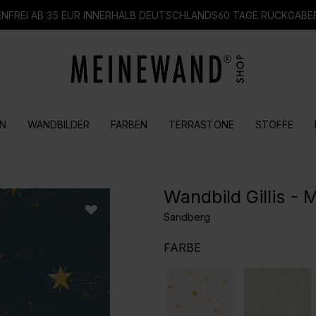
FREI AB 35 EUR INNERHALB DEUTSCHLANDS
60 TAGE RÜCKGABE
N
WANDBILDER
FARBEN
TERRASTONE
STOFFE
Wandbild Gillis - 
Sandberg
AUSWÄHLEN
FARBE