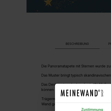
BESCHREIBUNG
P
Die Panoramatapete mit Sternen wurde zus
Das Muster bringt typisch skandinavische
Das Design ist auch als individuelle Maßan
können Sie einen unverbindlichen Designe
Trägermaterial ist ein hochwertiges Vlies.
Wand geklebt.
Zustimmung