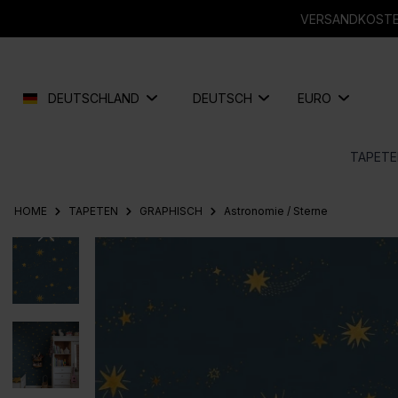
springen
Zur Hauptnavigation springen
VERSANDKOSTEN
DEUTSCHLAND
DEUTSCH
EURO
TAPETE
HOME
TAPETEN
GRAPHISCH
Astronomie / Sterne
Bildergalerie überspringen