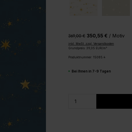
350,55 €
/ Motiv
369,00 €‎
inkl. MwSt. zzgl. Versandkosten
Grundpreis: 39,05 EUR/m²
Produktnummer:
15085.4
Bei Ihnen in 7-9 Tagen
Produkt Anzahl: Gi