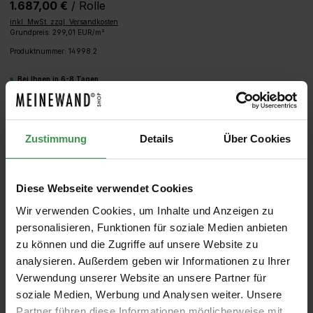
1.687,00 €
/ Rolle
inkl. MwSt. zzgl. Versandkosten
Grundpreis: 299,01 EUR/m²
Produktnummer:
14998.2
Bei Ihnen in 6-8 Tagen
Produkt Anzahl: Gib den gewünschten We
IN DEN WARENKORB
Zustimmung
Details
Über Cookies
MUSTER
ROLLEN BERECHNEN
Diese Webseite verwendet Cookies
Wir verwenden Cookies, um Inhalte und Anzeigen zu
personalisieren, Funktionen für soziale Medien anbieten
zu können und die Zugriffe auf unsere Website zu
analysieren. Außerdem geben wir Informationen zu Ihrer
Verwendung unserer Website an unsere Partner für
soziale Medien, Werbung und Analysen weiter. Unsere
Partner führen diese Informationen möglicherweise mit