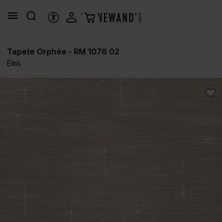
alt springen
HILFSTOOLS
Tapete Orphée - RM 1076 02
Élitis
Bildergalerie überspringen