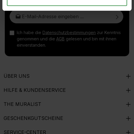
E-Mail-Adresse*
Ich habe die
Datenschutzbestimmungen
zur Kenntnis
genommen und die
AGB
gelesen und bin mit ihnen
einverstanden.
ÜBER UNS
HILFE & KUNDENSERVICE
THE MURALIST
GESCHENKGUTSCHEINE
SERVICE-CENTER