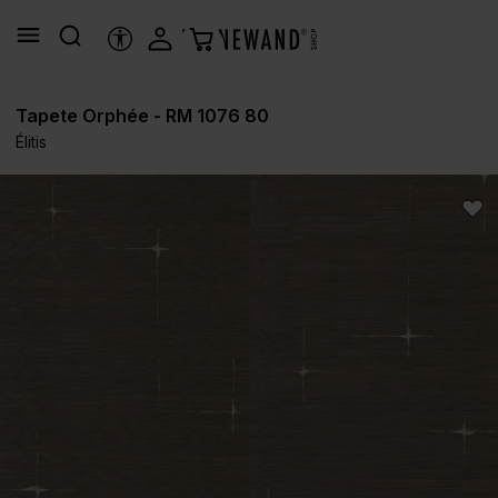
alt springen
HILFSTOOLS
Tapete Orphée - RM 1076 80
Élitis
Bildergalerie überspringen