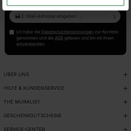
E-Mail-Adresse*
Ich habe die
Datenschutzbestimmungen
zur Kenntnis
genommen und die
AGB
gelesen und bin mit ihnen
einverstanden.
ÜBER UNS
HILFE & KUNDENSERVICE
THE MURALIST
GESCHENKGUTSCHEINE
SERVICE-CENTER