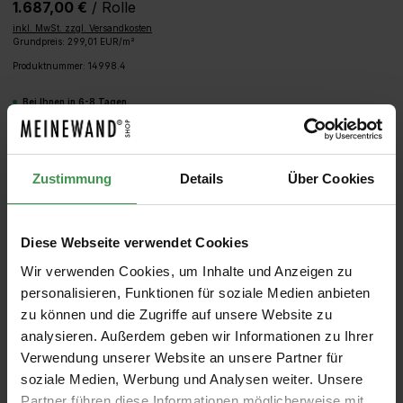
1.687,00 €
/ Rolle
inkl. MwSt. zzgl. Versandkosten
Grundpreis: 299,01 EUR/m²
Produktnummer:
14998.4
Bei Ihnen in 6-8 Tagen
Produkt Anzahl: Gib den gewünschten We
IN DEN WARENKORB
Zustimmung
Details
Über Cookies
MUSTER
ROLLEN BERECHNEN
Diese Webseite verwendet Cookies
Wir verwenden Cookies, um Inhalte und Anzeigen zu
personalisieren, Funktionen für soziale Medien anbieten
zu können und die Zugriffe auf unsere Website zu
analysieren. Außerdem geben wir Informationen zu Ihrer
Verwendung unserer Website an unsere Partner für
soziale Medien, Werbung und Analysen weiter. Unsere
Partner führen diese Informationen möglicherweise mit