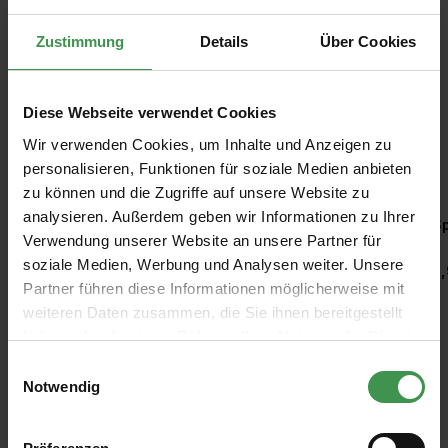
Zustimmung
Details
Über Cookies
Diese Webseite verwendet Cookies
Wir verwenden Cookies, um Inhalte und Anzeigen zu
Empfohlenes Zubehör
personalisieren, Funktionen für soziale Medien anbieten
zu können und die Zugriffe auf unsere Website zu
Produktgalerie überspringen
analysieren. Außerdem geben wir Informationen zu Ihrer
Kleisterquast/ Kleisterbürste
Sp
Verwendung unserer Website an unsere Partner für
soziale Medien, Werbung und Analysen weiter. Unsere
2,47 €
3,
Partner führen diese Informationen möglicherweise mit
weiteren Daten zusammen, die Sie ihnen bereitgestellt
haben oder die sie im Rahmen Ihrer Nutzung der Dienste
gesammelt haben.
Einwilligungsauswahl
Notwendig