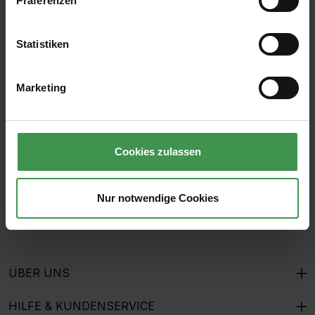
Präferenzen
Statistiken
Abonnieren Sie den kostenlosen Newsletter und
verpassen Sie keine Neuigkeit oder Aktion.
Marketing
E-Mail-Adresse*
Cookies zulassen
Ich habe die
Datenschutzbestimmungen
zur Kenntnis
genommen und die
AGB
gelesen und bin mit ihnen
Nur notwendige Cookies
einverstanden.
ÜBER UNS
HILFE & KUNDENSERVICE