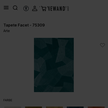
alt springen
HILFSTOOLS
Tapete Facet - 75309
Arte
Bildergalerie überspringen
AUSWÄHLEN
FARBE