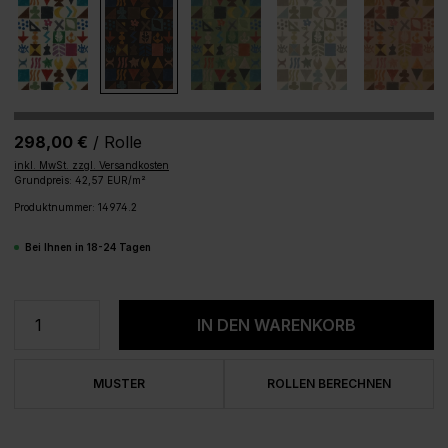
298,00 €
/ Rolle
inkl. MwSt. zzgl. Versandkosten
Grundpreis: 42,57 EUR/m²
Produktnummer:
14974.2
Bei Ihnen in 18-24 Tagen
Produkt Anzahl: Gib den gewünschten We
IN DEN WARENKORB
MUSTER
ROLLEN BERECHNEN