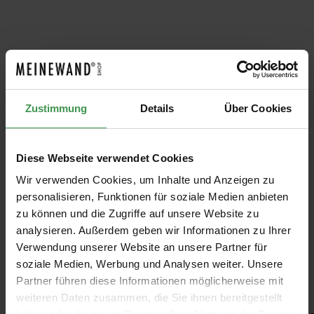
Produktgalerie überspringen
PASSENDE FARBEN
Little
Little
Little
Little
Little
Li
Greene
Greene
Greene
Greene Silt
Greene
G
Chocolate
Stock 37
Royal Navy
40
Marigold
Y
Zustimmung
Details
Über Cookies
Little
Little
Little
Little
Little
Li
Colour 124
257
209
P
Greene
Greene
Greene
Greene
Greene
G
Ab 9,50 €
Ab 9,50 €
Ab 9,50 €
Ab 9,50 €
Ab 9,50 €
Diese Webseite verwendet Cookies
Wir verwenden Cookies, um Inhalte und Anzeigen zu
personalisieren, Funktionen für soziale Medien anbieten
zu können und die Zugriffe auf unsere Website zu
analysieren. Außerdem geben wir Informationen zu Ihrer
Verwendung unserer Website an unsere Partner für
soziale Medien, Werbung und Analysen weiter. Unsere
Empfohlenes Zubehör
Partner führen diese Informationen möglicherweise mit
weiteren Daten zusammen, die Sie ihnen bereitgestellt
Produktgalerie überspringen