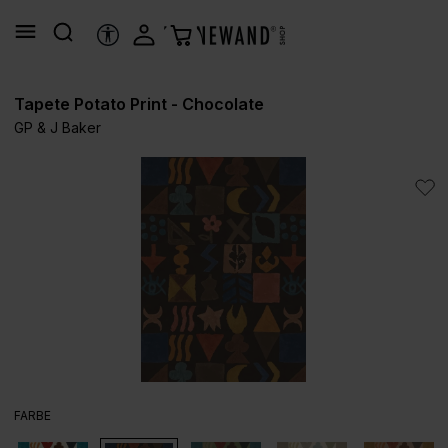
alt springen
HILFSTOOLS
Tapete Potato Print - Chocolate
GP & J Baker
Bildergalerie überspringen
AUSWÄHLEN
FARBE