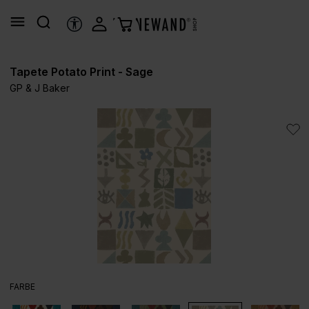
alt springen
HILFSTOOLS
Tapete Potato Print - Sage
GP & J Baker
Bildergalerie überspringen
AUSWÄHLEN
FARBE