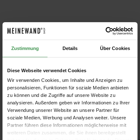
Produktgalerie überspringen
PASSENDE FARBEN
Little
Little
Little
Little
Little
Li
Greene
Greene
Greene
Greene
Greene
G
Linen
Stock 37
Ganache
Bone
Aquamarin
Si
Zustimmung
Details
Über Cookies
Little
Little
Little
Little
Little
Li
Wash 33
345
China Blue
e - Light
W
Greene
Greene
Greene
Greene
Greene
G
107
283
D
Ab 9,50 €
Ab 9,50 €
Ab 9,50 €
Ab 9,50 €
Ab 9,50 €
Diese Webseite verwendet Cookies
Wir verwenden Cookies, um Inhalte und Anzeigen zu
personalisieren, Funktionen für soziale Medien anbieten
zu können und die Zugriffe auf unsere Website zu
analysieren. Außerdem geben wir Informationen zu Ihrer
Verwendung unserer Website an unsere Partner für
soziale Medien, Werbung und Analysen weiter. Unsere
Empfohlenes Zubehör
Partner führen diese Informationen möglicherweise mit
weiteren Daten zusammen, die Sie ihnen bereitgestellt
Produktgalerie überspringen