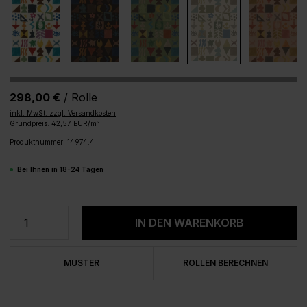
298,00 €
/ Rolle
inkl. MwSt. zzgl. Versandkosten
Grundpreis: 42,57 EUR/m²
Produktnummer:
14974.4
Bei Ihnen in 18-24 Tagen
Produkt Anzahl: Gib den gewünschten We
IN DEN WARENKORB
MUSTER
ROLLEN BERECHNEN