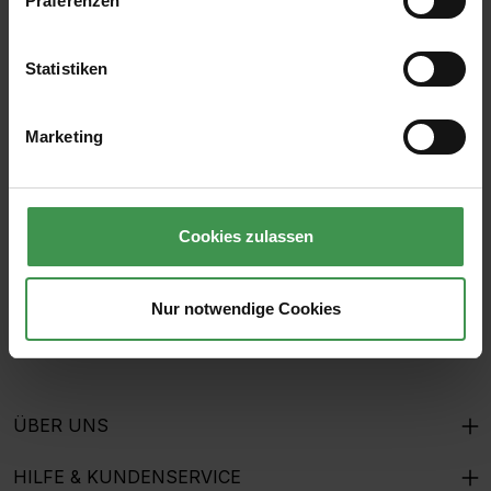
Präferenzen
Statistiken
Abonnieren Sie den kostenlosen Newsletter und
verpassen Sie keine Neuigkeit oder Aktion.
Marketing
E-Mail-Adresse*
Cookies zulassen
Ich habe die
Datenschutzbestimmungen
zur Kenntnis
genommen und die
AGB
gelesen und bin mit ihnen
Nur notwendige Cookies
einverstanden.
ÜBER UNS
HILFE & KUNDENSERVICE