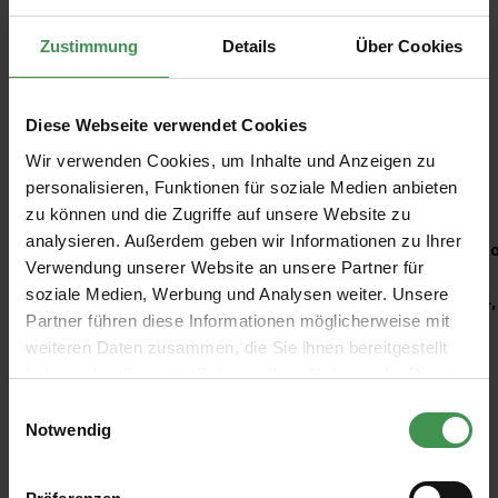
Zustimmung
Details
Über Cookies
Diese Webseite verwendet Cookies
Wir verwenden Cookies, um Inhalte und Anzeigen zu
Empfohlenes Zubehör
personalisieren, Funktionen für soziale Medien anbieten
zu können und die Zugriffe auf unsere Website zu
Produktgalerie überspringen
analysieren. Außerdem geben wir Informationen zu Ihrer
Kleisterroller
Ro
Verwendung unserer Website an unsere Partner für
soziale Medien, Werbung und Analysen weiter. Unsere
6,97 €
4,
Partner führen diese Informationen möglicherweise mit
weiteren Daten zusammen, die Sie ihnen bereitgestellt
haben oder die sie im Rahmen Ihrer Nutzung der Dienste
gesammelt haben.
Einwilligungsauswahl
Notwendig