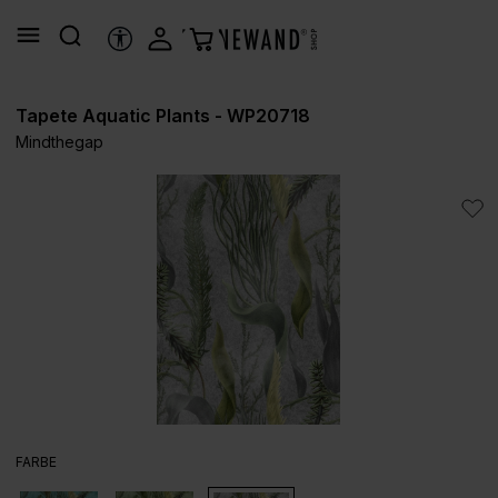
alt springen
HILFSTOOLS
Tapete Aquatic Plants - WP20718
Mindthegap
Bildergalerie überspringen
AUSWÄHLEN
FARBE