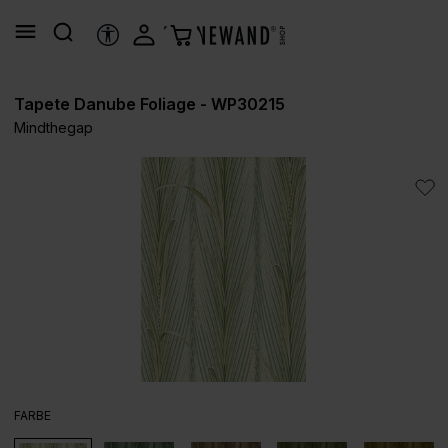
alt springen
HILFSTOOLS
Tapete Danube Foliage - WP30215
Mindthegap
Bildergalerie überspringen
AUSWÄHLEN
FARBE