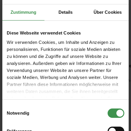
Zustimmung
Details
Über Cookies
Diese Webseite verwendet Cookies
Wir verwenden Cookies, um Inhalte und Anzeigen zu
Empfohlenes Zubehör
personalisieren, Funktionen für soziale Medien anbieten
zu können und die Zugriffe auf unsere Website zu
Produktgalerie überspringen
analysieren. Außerdem geben wir Informationen zu Ihrer
Kleisterroller
Ro
Verwendung unserer Website an unsere Partner für
soziale Medien, Werbung und Analysen weiter. Unsere
6,97 €
4,
Partner führen diese Informationen möglicherweise mit
weiteren Daten zusammen, die Sie ihnen bereitgestellt
haben oder die sie im Rahmen Ihrer Nutzung der Dienste
gesammelt haben.
Einwilligungsauswahl
Notwendig