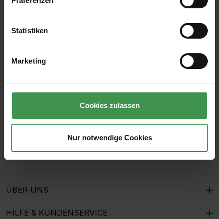
Präferenzen
Statistiken
Abonnieren Sie den kostenlosen Newsletter und
verpassen Sie keine Neuigkeit oder Aktion.
Marketing
E-Mail-Adresse*
Cookies zulassen
Ich habe die
Datenschutzbestimmungen
zur Kenntnis
genommen und die
AGB
gelesen und bin mit ihnen
Nur notwendige Cookies
einverstanden.
ÜBER UNS
HILFE & KUNDENSERVICE