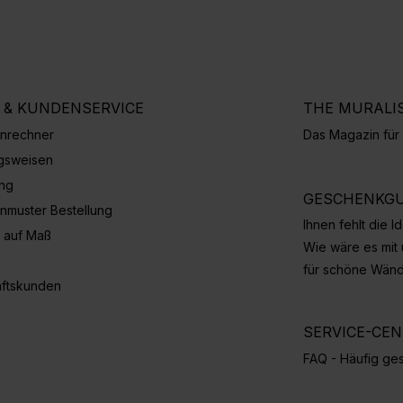
E & KUNDENSERVICE
THE MURALI
nrechner
Das Magazin fü
gsweisen
ung
GESCHENKGU
nmuster Bestellung
Ihnen fehlt die 
 auf Maß
Wie wäre es mit
für schöne Wän
ftskunden
SERVICE-CE
FAQ - Häufig ges