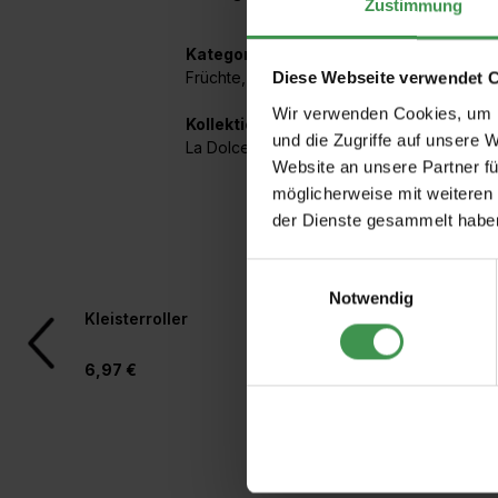
Zustimmung
Kategorien:
Früchte
,
Graphisch floral
Diese Webseite verwendet 
Wir verwenden Cookies, um I
Kollektionen mit diesem Artikel:
und die Zugriffe auf unsere 
La Dolce Vita
Website an unsere Partner fü
möglicherweise mit weiteren
der Dienste gesammelt habe
Einwilligungsauswahl
Notwendig
Produktgalerie überspringen
Kleisterroller
Rollkleber für Vlies
6,97 €
4,97 €