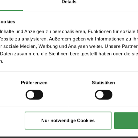
Details
Cookies
nhalte und Anzeigen zu personalisieren, Funktionen für soziale
Website zu analysieren. Außerdem geben wir Informationen zu I
r soziale Medien, Werbung und Analysen weiter. Unsere Partner
 Daten zusammen, die Sie ihnen bereitgestellt haben oder die s
n.
Empfohlenes Zubehör
Präferenzen
Statistiken
tapeten
Tapetenkleister Clearpro -
Tapeten-Nahtrolle
2 kg
geriffelte Tonnenf
19,00 €
1,57 €
Nur notwendige Cookies