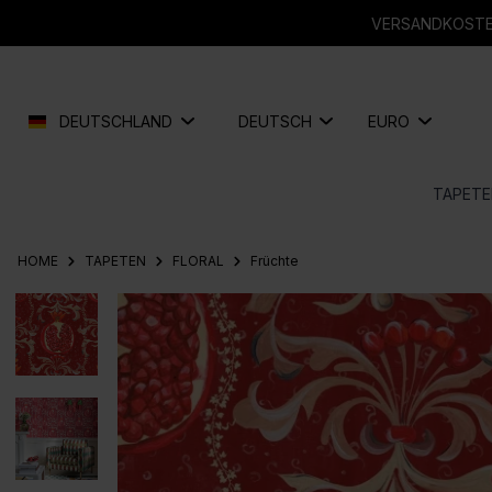
springen
Zur Hauptnavigation springen
VERSANDKOSTEN
DEUTSCHLAND
DEUTSCH
EURO
TAPETE
HOME
TAPETEN
FLORAL
Früchte
Bildergalerie überspringen