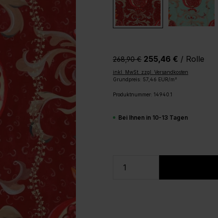
255,46 €
/ Rolle
268,90 €‎
inkl. MwSt. zzgl. Versandkosten
Grundpreis: 57,46 EUR/m²
Produktnummer:
14940.1
Bei Ihnen in 10-13 Tagen
Produkt Anzahl: Gi