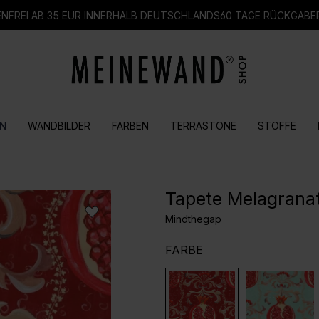
FREI AB 35 EUR INNERHALB DEUTSCHLANDS
60 TAGE RÜCKGABE
N
WANDBILDER
FARBEN
TERRASTONE
STOFFE
Tapete Melagrana
Mindthegap
AUSWÄHLEN
FARBE