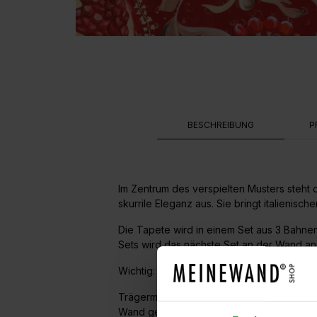
BESCHREIBUNG
P
Im Zentrum des verspielten Musters steht 
skurrile Eleganz aus.
Sie bringt italienisch
Die Tapete wird in einem Set aus 3 Bahne
Sets wird das nächste Set an der Wand a
Wichtig: Die Tapete kann nur für Wände b
Trägermaterial ist ein hochwertiges Vlies.
Wand geklebt.