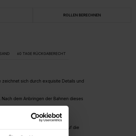
ROLLEN BERECHNEN
SAND
60 TAGE RÜCKGABERECHT
 zeichnet sich durch exquisite Details und
e). Nach dem Anbringen der Bahnen dieses
ert und die Bahnen werden direkt auf die