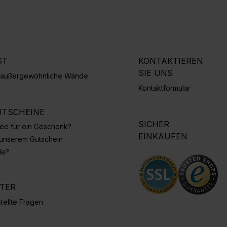
ST
KONTAKTIEREN
SIE UNS
r außergewöhnliche Wände
Kontaktformular
TSCHEINE
SICHER
Idee für ein Geschenk?
EINKAUFEN
 unserem Gutschein
de?
NTER
tellte Fragen