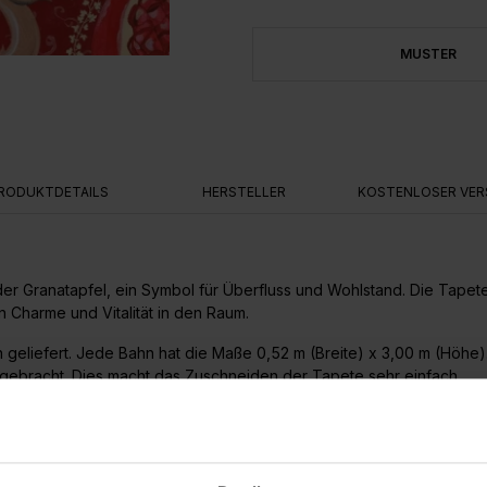
MUSTER
RODUKTDETAILS
HERSTELLER
KOSTENLOSER VER
der Granatapfel, ein Symbol für Überfluss und Wohlstand. Die Tapete
en Charme und Vitalität in den Raum.
n geliefert. Jede Bahn hat die Maße 0,52 m (Breite) x 3,00 m (Höh
ngebracht. Dies macht das Zuschneiden der Tapete sehr einfach.
is zu einer maximalen Höhe von 3,00 m genutzt werden.
 Dies macht die Anbringung sehr einfach. Die Wand wird eingekleist