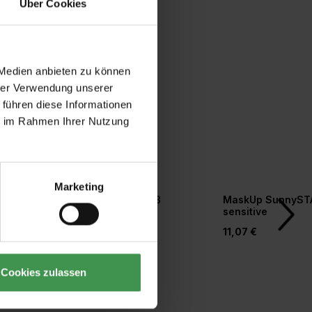
Über Cookies
 Medien anbieten zu können
hrer Verwendung unserer
 führen diese Informationen
ie im Rahmen Ihrer Nutzung
Marketing
r
Tapetengrund weiß
MaskUp SunnyST
orm
sensitive
20,77 €
11,07 €
Cookies zulassen