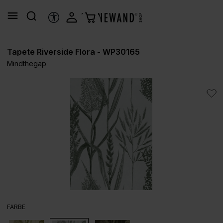
alt springen
HILFSTOOLS
Tapete Riverside Flora - WP30165
Mindthegap
Bildergalerie überspringen
AUSWÄHLEN
FARBE