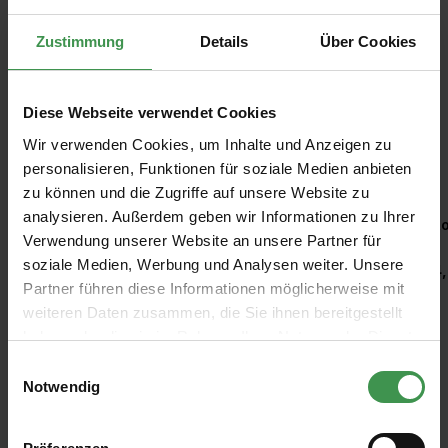
Zustimmung
Details
Über Cookies
Diese Webseite verwendet Cookies
Wir verwenden Cookies, um Inhalte und Anzeigen zu
Empfohlenes Zubehör
personalisieren, Funktionen für soziale Medien anbieten
zu können und die Zugriffe auf unsere Website zu
Produktgalerie überspringen
analysieren. Außerdem geben wir Informationen zu Ihrer
Kleisterroller
Ro
Verwendung unserer Website an unsere Partner für
soziale Medien, Werbung und Analysen weiter. Unsere
6,97 €
4,
Partner führen diese Informationen möglicherweise mit
weiteren Daten zusammen, die Sie ihnen bereitgestellt
haben oder die sie im Rahmen Ihrer Nutzung der Dienste
gesammelt haben.
Einwilligungsauswahl
Notwendig