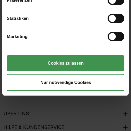
Präferenzen
Statistiken
Abonnieren Sie den kostenlosen Newsletter und
verpassen Sie keine Neuigkeit oder Aktion.
Marketing
E-Mail-Adresse*
Cookies zulassen
Ich habe die
Datenschutzbestimmungen
zur Kenntnis
genommen und die
AGB
gelesen und bin mit ihnen
Nur notwendige Cookies
einverstanden.
ÜBER UNS
HILFE & KUNDENSERVICE