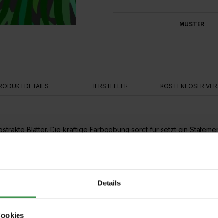
MUSTER
RODUKTDETAILS
HERSTELLER
KOSTENLOSER VER
strakte Blätter. Die kräftige Farbgebung sorgt für setzt ein Statem
Details
Cookies