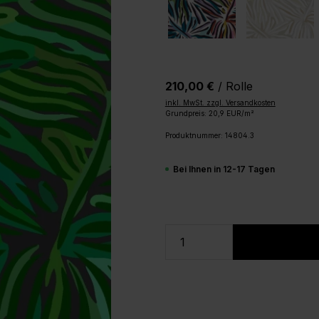
210,00 €
/ Rolle
inkl. MwSt. zzgl. Versandkosten
Grundpreis: 20,9 EUR/m²
Produktnummer:
14804.3
Bei Ihnen in 12-17 Tagen
Produkt Anzahl: Gi