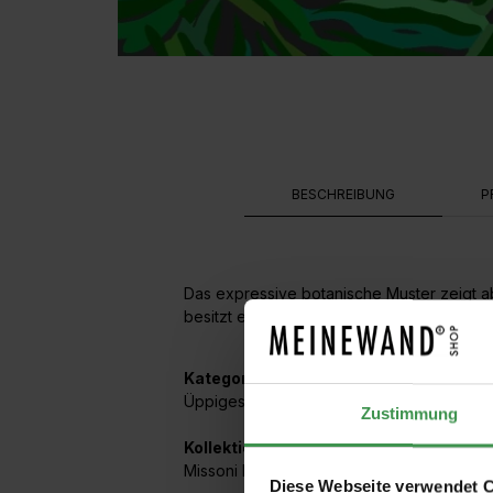
BESCHREIBUNG
P
Das expressive botanische Muster zeigt ab
besitzt eine griffige Haptik.
Kategorien:
Üppiges Blattwerk
,
Ton in Ton floral
Zustimmung
Kollektionen mit diesem Artikel:
Missoni Home Volume 5
Diese Webseite verwendet 