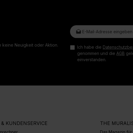
E-Mail-Adresse*
 keine Neuigkeit oder Aktion.
Ich habe die
Datenschutzbe
genommen und die
AGB
gele
einverstanden.
E & KUNDENSERVICE
THE MURALI
nrechner
Das Magazin fü