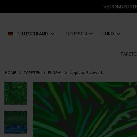
springen
Zur Hauptnavigation springen
VERSANDKOSTEN
DEUTSCHLAND
DEUTSCH
EURO
TAPETE
HOME
TAPETEN
FLORAL
Üppiges Blattwerk
Bildergalerie überspringen