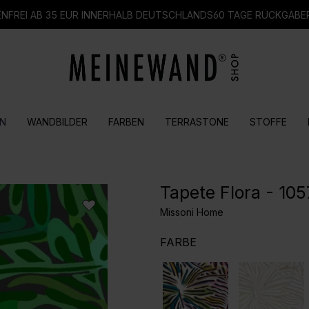
FREI AB 35 EUR INNERHALB DEUTSCHLANDS
60 TAGE RÜCKGABE
N
WANDBILDER
FARBEN
TERRASTONE
STOFFE
Tapete Flora - 105
Missoni Home
AUSWÄHLEN
FARBE