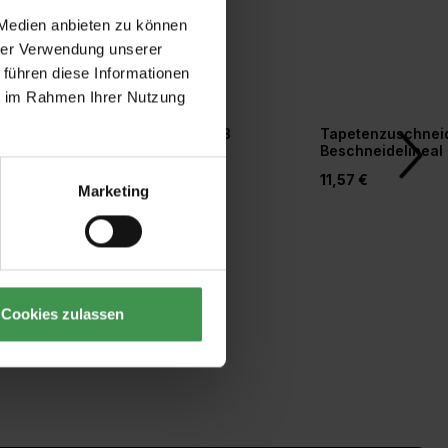
 Medien anbieten zu können
hrer Verwendung unserer
 führen diese Informationen
ie im Rahmen Ihrer Nutzung
r
Tapetengrund weiß
Tapetenzuschneid
orm
Beschneidelineal
20,77 €
11,57 €
Marketing
Cookies zulassen