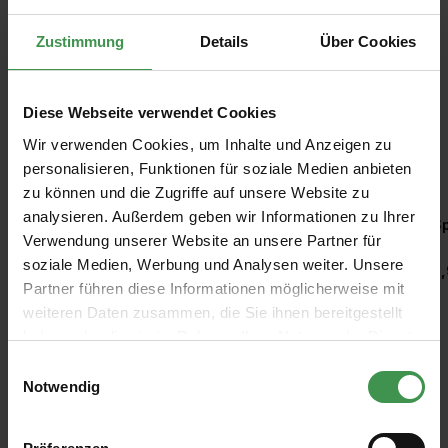
Zustimmung
Details
Über Cookies
Diese Webseite verwendet Cookies
Wir verwenden Cookies, um Inhalte und Anzeigen zu
Empfohlenes Zubehör
personalisieren, Funktionen für soziale Medien anbieten
zu können und die Zugriffe auf unsere Website zu
Produktgalerie überspringen
analysieren. Außerdem geben wir Informationen zu Ihrer
Kleisterquast/ Kleisterbürste
Sp
Verwendung unserer Website an unsere Partner für
soziale Medien, Werbung und Analysen weiter. Unsere
2,47 €
3,
Partner führen diese Informationen möglicherweise mit
weiteren Daten zusammen, die Sie ihnen bereitgestellt
haben oder die sie im Rahmen Ihrer Nutzung der Dienste
gesammelt haben.
Einwilligungsauswahl
Notwendig