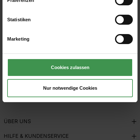
Präferenzen
Statistiken
Abonnieren Sie den kostenlosen Newsletter und
verpassen Sie keine Neuigkeit oder Aktion.
Marketing
E-Mail-Adresse*
Cookies zulassen
Ich habe die
Datenschutzbestimmungen
zur Kenntnis
genommen und die
AGB
gelesen und bin mit ihnen
Nur notwendige Cookies
einverstanden.
ÜBER UNS
HILFE & KUNDENSERVICE