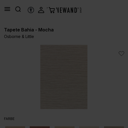
alt springen
HILFSTOOLS
Tapete Bahia - Mocha
Osborne & Little
Bildergalerie überspringen
AUSWÄHLEN
FARBE