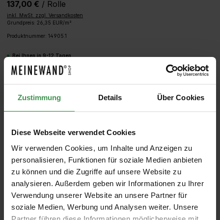
137,00 €
/ Rolle
inkl. MwSt. zzgl. Versandkosten
Grundpreis: 26,35 EUR/m²
Produktnummer:
14905.1
Bei Ihnen in 9-12 Tagen
Produkt Anzahl: Gib den gewünschten We
IN DEN WARENKORB
Zustimmung
Details
Über Cookies
MUSTER
ROLLEN BERECHNEN
Diese Webseite verwendet Cookies
Wir verwenden Cookies, um Inhalte und Anzeigen zu
personalisieren, Funktionen für soziale Medien anbieten
zu können und die Zugriffe auf unsere Website zu
analysieren. Außerdem geben wir Informationen zu Ihrer
Verwendung unserer Website an unsere Partner für
soziale Medien, Werbung und Analysen weiter. Unsere
Partner führen diese Informationen möglicherweise mit