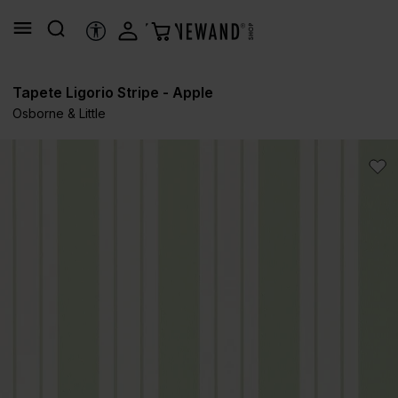
alt springen
HILFSTOOLS
Tapete Ligorio Stripe - Apple
Osborne & Little
Bildergalerie überspringen