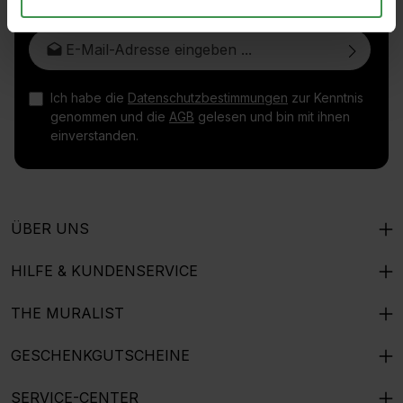
E-Mail-Adresse*
Ich habe die
Datenschutzbestimmungen
zur Kenntnis
genommen und die
AGB
gelesen und bin mit ihnen
einverstanden.
ÜBER UNS
HILFE & KUNDENSERVICE
THE MURALIST
GESCHENKGUTSCHEINE
SERVICE-CENTER