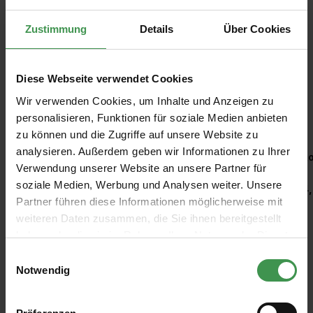
Zustimmung
Details
Über Cookies
Diese Webseite verwendet Cookies
Wir verwenden Cookies, um Inhalte und Anzeigen zu
Empfohlenes Zubehör
personalisieren, Funktionen für soziale Medien anbieten
zu können und die Zugriffe auf unsere Website zu
Produktgalerie überspringen
analysieren. Außerdem geben wir Informationen zu Ihrer
Kleisterroller
Ro
Verwendung unserer Website an unsere Partner für
soziale Medien, Werbung und Analysen weiter. Unsere
6,97 €
4,
Partner führen diese Informationen möglicherweise mit
weiteren Daten zusammen, die Sie ihnen bereitgestellt
haben oder die sie im Rahmen Ihrer Nutzung der Dienste
gesammelt haben.
Einwilligungsauswahl
Notwendig