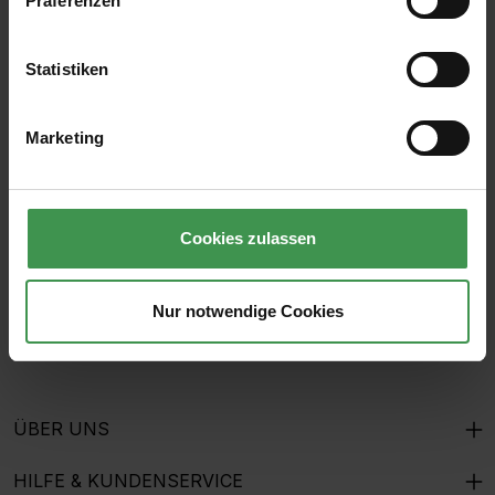
Präferenzen
Statistiken
Abonnieren Sie den kostenlosen Newsletter und
verpassen Sie keine Neuigkeit oder Aktion.
Marketing
E-Mail-Adresse*
Cookies zulassen
Ich habe die
Datenschutzbestimmungen
zur Kenntnis
genommen und die
AGB
gelesen und bin mit ihnen
Nur notwendige Cookies
einverstanden.
ÜBER UNS
HILFE & KUNDENSERVICE