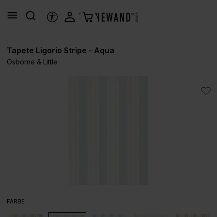
alt springen
HILFSTOOLS
Tapete Ligorio Stripe - Aqua
Osborne & Little
Bildergalerie überspringen
AUSWÄHLEN
FARBE