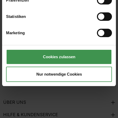
Präferenzen
Statistiken
Abonnieren Sie den kostenlosen Newsletter und
verpassen Sie keine Neuigkeit oder Aktion.
Marketing
E-Mail-Adresse*
Cookies zulassen
Ich habe die
Datenschutzbestimmungen
zur Kenntnis
genommen und die
AGB
gelesen und bin mit ihnen
Nur notwendige Cookies
einverstanden.
ÜBER UNS
HILFE & KUNDENSERVICE