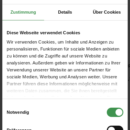
Zustimmung
Details
Über Cookies
Diese Webseite verwendet Cookies
Wir verwenden Cookies, um Inhalte und Anzeigen zu
Empfohlenes Zubehör
personalisieren, Funktionen für soziale Medien anbieten
zu können und die Zugriffe auf unsere Website zu
Produktgalerie überspringen
analysieren. Außerdem geben wir Informationen zu Ihrer
Kleisterquast/ Kleisterbürste
Sp
Verwendung unserer Website an unsere Partner für
soziale Medien, Werbung und Analysen weiter. Unsere
2,47 €
3,
Partner führen diese Informationen möglicherweise mit
weiteren Daten zusammen, die Sie ihnen bereitgestellt
haben oder die sie im Rahmen Ihrer Nutzung der Dienste
gesammelt haben.
Einwilligungsauswahl
Notwendig