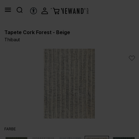
alt springen
HILFSTOOLS
Tapete Cork Forest - Beige
Thibaut
Bildergalerie überspringen
AUSWÄHLEN
FARBE