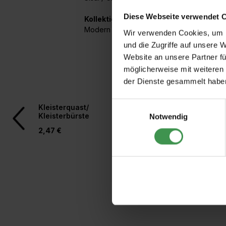
Diese Webseite verwendet 
Kollektionen mit diesem Artikel:
Modern Resource 3
Wir verwenden Cookies, um I
und die Zugriffe auf unsere 
Website an unsere Partner fü
möglicherweise mit weiteren
der Dienste gesammelt habe
Produktgalerie überspringen
Einwilligungsauswahl
Kleisterquast/
Spezialkleister
Kleisterbürste
Notwendig
2,47 €
3,97 €