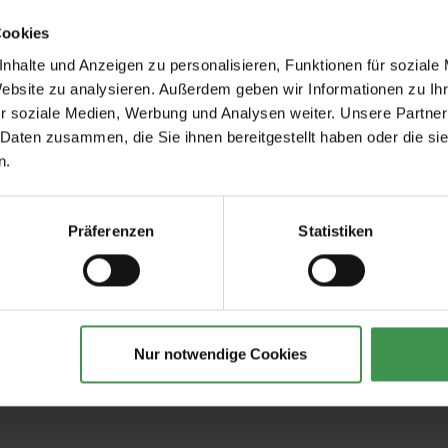
Cookies
nhalte und Anzeigen zu personalisieren, Funktionen für soziale
Website zu analysieren. Außerdem geben wir Informationen zu I
r soziale Medien, Werbung und Analysen weiter. Unsere Partner
 Daten zusammen, die Sie ihnen bereitgestellt haben oder die s
Empfohlenes Zubehör
n.
Tapetenkleister - 2.5 kg
Tapeten-Nahtrolle
geriffelte Tonnenf
Präferenzen
Statistiken
28,50 €
1,57 €
Nur notwendige Cookies