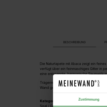
BESCHREIBUNG
P
Die Naturtapete mit Abaca zeigt ein feines
verfügt über ein feinmaschiges Gitter in p
eine entspannte, harmonische Raumwirkun
Trägermaterial ist ein hochwertiges Vlies.
Wand geklebt.
Zustimmung
Kategorien:
Sisal / Gras / Raphia
,
Gitter / Trellis
,
Ton in