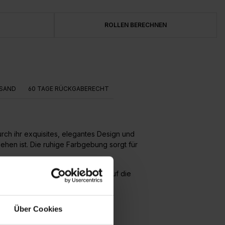
ROLLEN BERECHNEN
SAND
60 TAGE RÜCKGABERECHT
urch ihr exquisites, elegantes Design und
ehen ist. Die ruhige Farbgebung sorgt für
ert und die Bahnen werden direkt auf die
Über Cookies