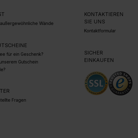
ST
KONTAKTIEREN
SIE UNS
r außergewöhnliche Wände
Kontaktformular
TSCHEINE
SICHER
Idee für ein Geschenk?
EINKAUFEN
 unserem Gutschein
de?
NTER
tellte Fragen