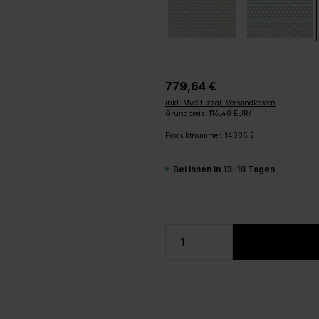
779,64 €
inkl. MwSt. zzgl. Versandkosten
Grundpreis: 116,48 EUR/
Produktnummer:
14885.2
Bei Ihnen in 13-18 Tagen
Produkt Anzahl: Gi