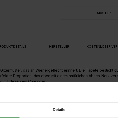
MUSTER
RODUKTDETAILS
HERSTELLER
KOSTENLOSER VER
 Gittermuster, das an Wienergeflecht erinnert. Die Tapete besticht d
erfekter Proportion, das oben mit einem natürlichen Abaca-Netz vers
g mit dezentem Charakter.
 Dies macht die Anbringung sehr einfach. Die Wand wird eingekleist
Details
 Ton