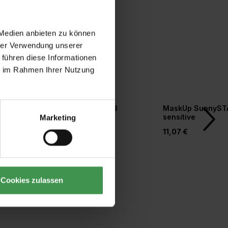
 Medien anbieten zu können
hrer Verwendung unserer
 führen diese Informationen
ie im Rahmen Ihrer Nutzung
r
Tapetengrund weiß
MaskUp SunnyST
orm
sensitive
Marketing
20,77 €
11,07 €
Cookies zulassen