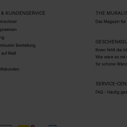
E & KUNDENSERVICE
THE MURALI
nrechner
Das Magazin fü
gsweisen
ung
GESCHENKGU
nmuster Bestellung
Ihnen fehlt die 
 auf Maß
Wie wäre es mit
für schöne Wän
ftskunden
SERVICE-CE
FAQ - Häufig ges