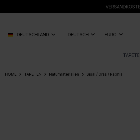
springen
Zur Hauptnavigation springen
VERSANDKOSTEN
DEUTSCHLAND
DEUTSCH
EURO
TAPETE
HOME
TAPETEN
Naturmaterialien
Sisal / Gras / Raphia
Bildergalerie überspringen