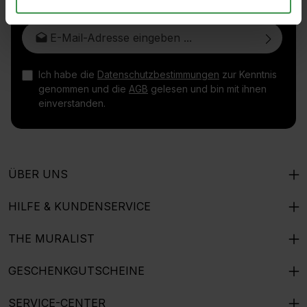
E-Mail-Adresse*
Ich habe die
Datenschutzbestimmungen
zur Kenntnis
genommen und die
AGB
gelesen und bin mit ihnen
einverstanden.
ÜBER UNS
HILFE & KUNDENSERVICE
THE MURALIST
GESCHENKGUTSCHEINE
SERVICE-CENTER