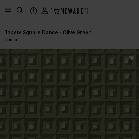
alt springen
HILFSTOOLS
Tapete Square Dance - Olive Green
Thibaut
Bildergalerie überspringen