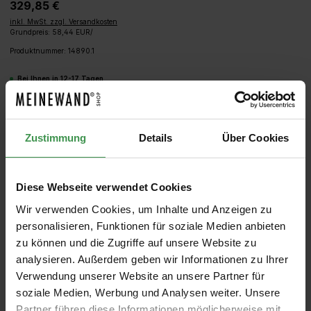
329,85 €
inkl. MwSt. zzgl. Versandkosten
Grundpreis: 58,44 EUR/
Produktnummer:
14890.1
Bei Ihnen in 12-17 Tagen
Produkt Anzahl: Gib den gewünschten We
IN DEN WARENKORB
Zustimmung
Details
Über Cookies
MUSTER
ROLLEN BERECHNEN
Diese Webseite verwendet Cookies
Wir verwenden Cookies, um Inhalte und Anzeigen zu
personalisieren, Funktionen für soziale Medien anbieten
zu können und die Zugriffe auf unsere Website zu
analysieren. Außerdem geben wir Informationen zu Ihrer
Verwendung unserer Website an unsere Partner für
soziale Medien, Werbung und Analysen weiter. Unsere
Partner führen diese Informationen möglicherweise mit