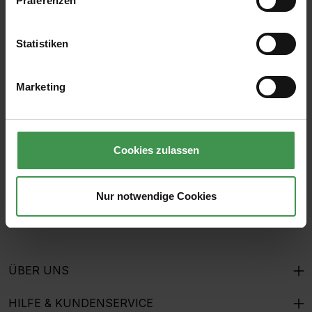
Präferenzen
Statistiken
Abonnieren Sie den kostenlosen Newsletter und
verpassen Sie keine Neuigkeit oder Aktion.
Marketing
E-Mail-Adresse*
Cookies zulassen
Ich habe die
Datenschutzbestimmungen
zur Kenntnis
genommen und die
AGB
gelesen und bin mit ihnen
Nur notwendige Cookies
einverstanden.
ÜBER UNS
HILFE & KUNDENSERVICE