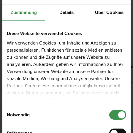
Zustimmung
Details
Über Cookies
Diese Webseite verwendet Cookies
Wir verwenden Cookies, um Inhalte und Anzeigen zu
Empfohlenes Zubehör
personalisieren, Funktionen für soziale Medien anbieten
zu können und die Zugriffe auf unsere Website zu
Produktgalerie überspringen
analysieren. Außerdem geben wir Informationen zu Ihrer
Kleisterroller
Ro
Verwendung unserer Website an unsere Partner für
soziale Medien, Werbung und Analysen weiter. Unsere
6,97 €
4,
Partner führen diese Informationen möglicherweise mit
weiteren Daten zusammen, die Sie ihnen bereitgestellt
haben oder die sie im Rahmen Ihrer Nutzung der Dienste
gesammelt haben.
Einwilligungsauswahl
Notwendig