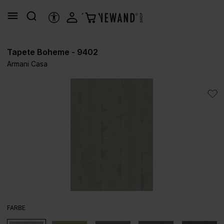
alt springen
HILFSTOOLS
Tapete Boheme - 9402
Armani Casa
Bildergalerie überspringen
AUSWÄHLEN
FARBE