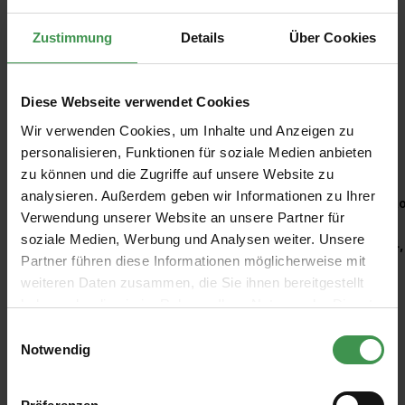
Zustimmung
Details
Über Cookies
Diese Webseite verwendet Cookies
Wir verwenden Cookies, um Inhalte und Anzeigen zu
Empfohlenes Zubehör
personalisieren, Funktionen für soziale Medien anbieten
zu können und die Zugriffe auf unsere Website zu
Produktgalerie überspringen
analysieren. Außerdem geben wir Informationen zu Ihrer
Kleisterroller
Ro
Verwendung unserer Website an unsere Partner für
soziale Medien, Werbung und Analysen weiter. Unsere
6,97 €
4,
Partner führen diese Informationen möglicherweise mit
weiteren Daten zusammen, die Sie ihnen bereitgestellt
haben oder die sie im Rahmen Ihrer Nutzung der Dienste
gesammelt haben.
Einwilligungsauswahl
Notwendig