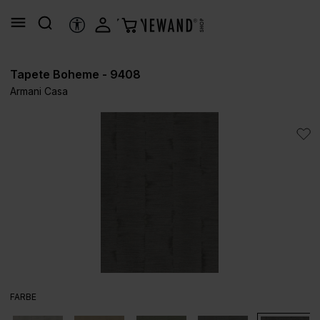
alt springen
HILFSTOOLS
Tapete Boheme - 9408
Armani Casa
Bildergalerie überspringen
AUSWÄHLEN
FARBE