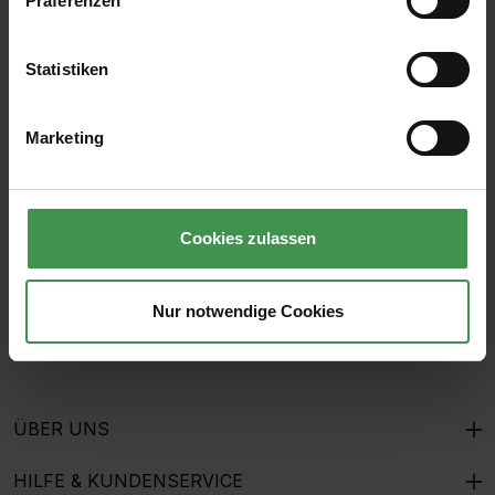
Präferenzen
Statistiken
Abonnieren Sie den kostenlosen Newsletter und
verpassen Sie keine Neuigkeit oder Aktion.
Marketing
E-Mail-Adresse*
Cookies zulassen
Ich habe die
Datenschutzbestimmungen
zur Kenntnis
genommen und die
AGB
gelesen und bin mit ihnen
Nur notwendige Cookies
einverstanden.
ÜBER UNS
HILFE & KUNDENSERVICE