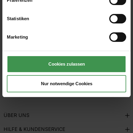
Präferenzen
Statistiken
Abonnieren Sie den kostenlosen Newsletter und
verpassen Sie keine Neuigkeit oder Aktion.
Marketing
E-Mail-Adresse*
Cookies zulassen
Ich habe die
Datenschutzbestimmungen
zur Kenntnis
genommen und die
AGB
gelesen und bin mit ihnen
Nur notwendige Cookies
einverstanden.
ÜBER UNS
HILFE & KUNDENSERVICE