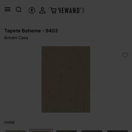
alt springen
HILFSTOOLS
Tapete Boheme - 9403
Armani Casa
Bildergalerie überspringen
AUSWÄHLEN
FARBE