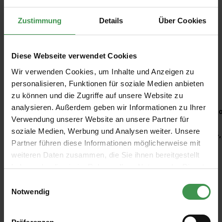
Zustimmung
Details
Über Cookies
Diese Webseite verwendet Cookies
Wir verwenden Cookies, um Inhalte und Anzeigen zu
Empfohlenes Zubehör
personalisieren, Funktionen für soziale Medien anbieten
zu können und die Zugriffe auf unsere Website zu
Produktgalerie überspringen
analysieren. Außerdem geben wir Informationen zu Ihrer
Kleisterroller
Ro
Verwendung unserer Website an unsere Partner für
soziale Medien, Werbung und Analysen weiter. Unsere
6,97 €
4,
Partner führen diese Informationen möglicherweise mit
weiteren Daten zusammen, die Sie ihnen bereitgestellt
haben oder die sie im Rahmen Ihrer Nutzung der Dienste
gesammelt haben.
Einwilligungsauswahl
Notwendig