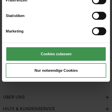
Präferenzen
Statistiken
Abonnieren Sie den kostenlosen Newsletter und
verpassen Sie keine Neuigkeit oder Aktion.
Marketing
E-Mail-Adresse*
Cookies zulassen
Ich habe die
Datenschutzbestimmungen
zur Kenntnis
genommen und die
AGB
gelesen und bin mit ihnen
Nur notwendige Cookies
einverstanden.
ÜBER UNS
HILFE & KUNDENSERVICE