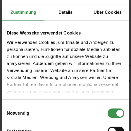
Zustimmung
Details
Über Cookies
Diese Webseite verwendet Cookies
Wir verwenden Cookies, um Inhalte und Anzeigen zu
Empfohlenes Zubehör
personalisieren, Funktionen für soziale Medien anbieten
zu können und die Zugriffe auf unsere Website zu
Produktgalerie überspringen
analysieren. Außerdem geben wir Informationen zu Ihrer
Kleisterquast/ Kleisterbürste
Sp
Verwendung unserer Website an unsere Partner für
soziale Medien, Werbung und Analysen weiter. Unsere
2,47 €
3,
Partner führen diese Informationen möglicherweise mit
weiteren Daten zusammen, die Sie ihnen bereitgestellt
haben oder die sie im Rahmen Ihrer Nutzung der Dienste
gesammelt haben.
Einwilligungsauswahl
Notwendig