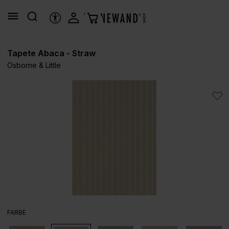
alt springen
HILFSTOOLS
Tapete Abaca - Straw
Osborne & Little
Bildergalerie überspringen
AUSWÄHLEN
FARBE