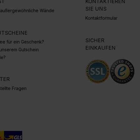
ST
KONTAKTIEREN
SIE UNS
r außergewöhnliche Wände
Kontaktformular
TSCHEINE
SICHER
Idee für ein Geschenk?
EINKAUFEN
 unserem Gutschein
de?
NTER
tellte Fragen