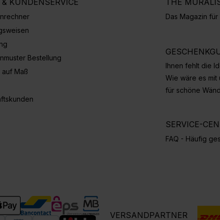
E & KUNDENSERVICE
THE MURALI
nrechner
Das Magazin fü
gsweisen
ung
GESCHENKGU
nmuster Bestellung
Ihnen fehlt die 
 auf Maß
Wie wäre es mit
für schöne Wän
ftskunden
SERVICE-CE
FAQ - Häufig ges
VERSANDPARTNER