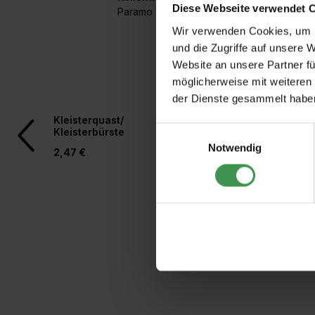
Diese Webseite verwendet 
Paramo Vinyls
Wir verwenden Cookies, um I
und die Zugriffe auf unsere 
Website an unsere Partner fü
möglicherweise mit weiteren
der Dienste gesammelt habe
Produktgalerie überspringen
Kleisterquast/
Spezialkleister
Einwilligungsauswahl
Kleisterbürste
Notwendig
2,47 €
3,97 €