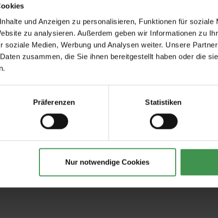
Cookies
nhalte und Anzeigen zu personalisieren, Funktionen für soziale
Website zu analysieren. Außerdem geben wir Informationen zu I
r soziale Medien, Werbung und Analysen weiter. Unsere Partner
Empfohlenes Zubehör
 Daten zusammen, die Sie ihnen bereitgestellt haben oder die s
n.
Tapetenkleister - 2.5 kg
Tapeten-Nahtrolle
geriffelte Tonnenf
Präferenzen
Statistiken
28,50 €
1,57 €
Nur notwendige Cookies