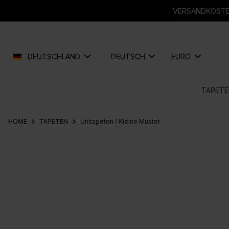
springen
Zur Hauptnavigation springen
VERSANDKOSTEN
DEUTSCHLAND
DEUTSCH
EURO
TAPETE
HOME
TAPETEN
Unitapeten / Kleine Muster
Bildergalerie überspringen