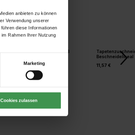
 Medien anbieten zu können
hrer Verwendung unserer
 führen diese Informationen
ie im Rahmen Ihrer Nutzung
r
Tapetengrund weiß
Tapetenzuschneid
orm
Beschneidelineal
Marketing
20,77 €
11,57 €
Cookies zulassen