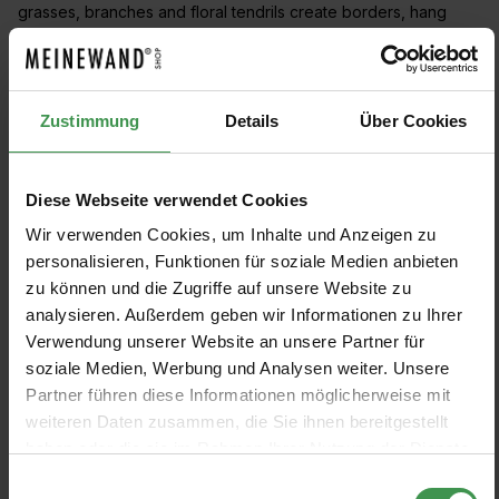
grasses, branches and floral tendrils create borders, hang
down from the ceiling or climb up the wall and create
decorative accents.
Zustimmung
Details
Über Cookies
FILTER PRODUCTS
Diese Webseite verwendet Cookies
Show pattern
Wir verwenden Cookies, um Inhalte und Anzeigen zu
personalisieren, Funktionen für soziale Medien anbieten
zu können und die Zugriffe auf unsere Website zu
Mural Swaying Reed
Wallpaper Abandoned Arches
analysieren. Außerdem geben wir Informationen zu Ihrer
Rebel Walls
Josephine Munsey
Verwendung unserer Website an unsere Partner für
1 Colors
€540.00
€239.00
soziale Medien, Werbung und Analysen weiter. Unsere
Partner führen diese Informationen möglicherweise mit
weiteren Daten zusammen, die Sie ihnen bereitgestellt
haben oder die sie im Rahmen Ihrer Nutzung der Dienste
gesammelt haben.
Einwilligungsauswahl