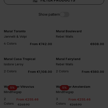
FILTER PRODUCTS
Show pattern
Mural Toronto
Mural Boulevard
Jannelli & Volpi
Rebel Walls
4 Colors
From €742.00
€608.00
Mural Casa Tropical
Mural Fairyland
Isidore Leroy
Rebel Walls
2 Colors
2 Colors
From €1,108.00
From €560.00
Wallpaper Vitruvius
Wallpaper Amsterdam
5
%
5
%
Mindthegap
Mindthegap
2
3
From €255.46
From €255.46
Colors
Colors
€268.90
€268.90