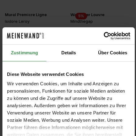
Mural Premicre Ligne
Wallpaper Louvre
5
%
Isidore Leroy
Mindthegap
4 Colors
2
From €211.00
From €255.46
Colors
€268.90
Zustimmung
Details
Über Cookies
Mural Todra
Mural Millennium
Jannelli & Volpi
Jannelli & Volpi
4 Colors
4 Colors
From €865.00
From €742.00
Diese Webseite verwendet Cookies
Wir verwenden Cookies, um Inhalte und Anzeigen zu
personalisieren, Funktionen für soziale Medien anbieten
Mural Urban Garden
Mural Swan Pond
Coordonné
Rebel Walls
zu können und die Zugriffe auf unsere Website zu
analysieren. Außerdem geben wir Informationen zu Ihrer
2 Colors
3 Colors
From €641.00
From €560.00
Verwendung unserer Website an unsere Partner für
soziale Medien, Werbung und Analysen weiter. Unsere
Mural Benidorm
Mural Marrakech Original
Partner führen diese Informationen möglicherweise mit
Tres Tintas
Isidore Leroy
weiteren Daten zusammen, die Sie ihnen bereitgestellt