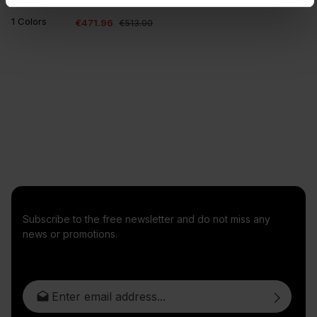
Cole & Son
1 Colors
€471.96
€513.00
Subscribe to the free newsletter and do not miss any
news or promotions.
Email address*