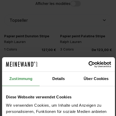
Afficher les modèles
Papier peint Dunston Stripe
Papier peint Palatine Stripe
Ralph Lauren
Ralph Lauren
1 Colors
3 Colors
127,00 €
De 123,00 €
Papier peint Gable Stripe
Ralph Lauren
Zustimmung
Details
Über Cookies
1 Colors
127,00 €
Diese Webseite verwendet Cookies
Wir verwenden Cookies, um Inhalte und Anzeigen zu
personalisieren, Funktionen für soziale Medien anbieten