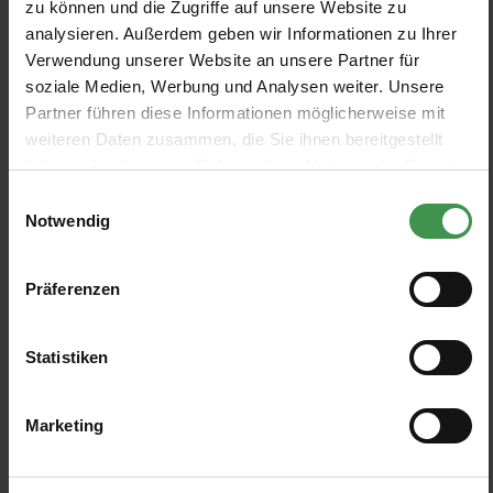
zu können und die Zugriffe auf unsere Website zu
analysieren. Außerdem geben wir Informationen zu Ihrer
Verwendung unserer Website an unsere Partner für
soziale Medien, Werbung und Analysen weiter. Unsere
Partner führen diese Informationen möglicherweise mit
weiteren Daten zusammen, die Sie ihnen bereitgestellt
Inscrivez-vous à la lettre d'information gratuite et ne
haben oder die sie im Rahmen Ihrer Nutzung der Dienste
manquez aucune nouvelle ou promotion.
gesammelt haben.
Einwilligungsauswahl
Notwendig
Adresse e-mail*
Präferenzen
En sélectionnant Continuer, vous confirmez que vous
avez lu nos
informations sur la protection des
Statistiken
données
et que vous acceptez nos
conditions
générales
.
Marketing
A PROPOS DE NOUS