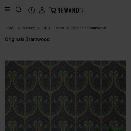
alt springen
HILFSTOOLS
HOME
Marken
GP & J Baker
Originals Brantwood
Originals Brantwood