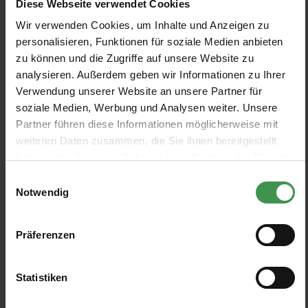
Diese Webseite verwendet Cookies
Wir verwenden Cookies, um Inhalte und Anzeigen zu
Tapete Fritillerie
Tapete Brantwood
personalisieren, Funktionen für soziale Medien anbieten
GP & J Baker
GP & J Baker
zu können und die Zugriffe auf unsere Website zu
analysieren. Außerdem geben wir Informationen zu Ihrer
6 Farben
4 Farben
Ab 244,00 €
Ab 268,00 €
+2
Verwendung unserer Website an unsere Partner für
soziale Medien, Werbung und Analysen weiter. Unsere
Tapete Trumpet Flowers
Tapete Tulip & Jasmine
Partner führen diese Informationen möglicherweise mit
GP & J Baker
GP & J Baker
weiteren Daten zusammen, die Sie ihnen bereitgestellt
6 Farben
4 Farben
Ab 284,00 €
Ab 244,00 €
haben oder die sie im Rahmen Ihrer Nutzung der Dienste
+2
gesammelt haben.
Einwilligungsauswahl
Notwendig
Tapete Iris Meadow
Tapete Birds & Cherries
GP & J Baker
GP & J Baker
6 Farben
5 Farben
Ab 244,00 €
Ab 268,00 €
Präferenzen
+2
+1
Tapete Ruskin
Statistiken
GP & J Baker