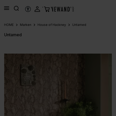
alt springen
HILFSTOOLS
HOME
Marken
House of Hackney
Untamed
Untamed