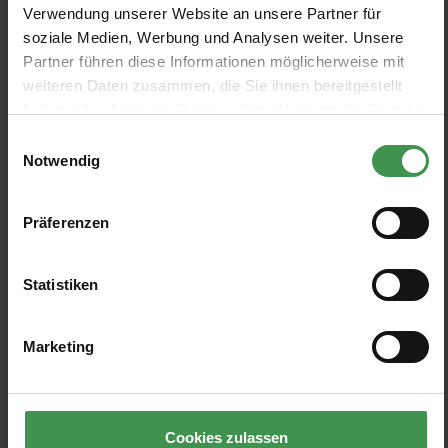
Verwendung unserer Website an unsere Partner für
soziale Medien, Werbung und Analysen weiter. Unsere
Wild Card
Tapete Savanna
Partner führen diese Informationen möglicherweise mit
House of Hackney
House of Hackney
weiteren Daten zusammen, die Sie ihnen bereitgestellt
3 Farben
3 Farben
Ab 295,00 €
Ab 295,00 €
haben oder die sie im Rahmen Ihrer Nutzung der Dienste
gesammelt haben.
Einwilligungsauswahl
Notwendig
Tapete Dazzle
Tapete Ferus
House of Hackney
House of Hackney
3 Farben
3 Farben
Ab 295,00 €
Ab 295,00 €
Präferenzen
Statistiken
Marketing
Cookies zulassen