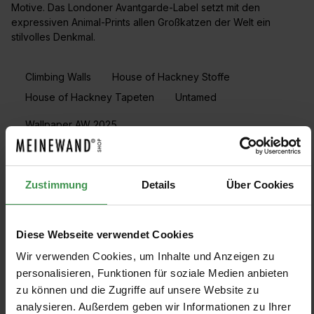
Motive. Das Londoner Avantgarde-Label setzt mit den
expressiven Animal-Prints allen Großkatzen der Welt ein
stilvolles Denkmal.
Climbing Walls
House of Hackney Stoffe
House of Hackney Tapeten
Untamed
Wallpaper AW 2025
PRODUKTE FILTERN
Zustimmung
Details
Über Cookies
Muster anzeigen
Diese Webseite verwendet Cookies
Wir verwenden Cookies, um Inhalte und Anzeigen zu
Tapete Cobra
Tapete Caspian
personalisieren, Funktionen für soziale Medien anbieten
House of Hackney
House of Hackney
zu können und die Zugriffe auf unsere Website zu
4 Farben
2 Farben
analysieren. Außerdem geben wir Informationen zu Ihrer
Ab 295,00 €
Ab 295,00 €