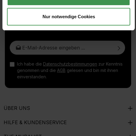
Abonnieren Sie den kostenlosen Newsletter und
Nur notwendige Cookies
verpassen Sie keine Neuigkeit oder Aktion.
E-Mail-Adresse*
Ich habe die
Datenschutzbestimmungen
zur Kenntnis
genommen und die
AGB
gelesen und bin mit ihnen
einverstanden.
ÜBER UNS
HILFE & KUNDENSERVICE