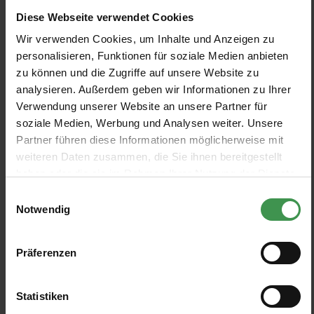
Tres Tintas
Tres Tintas
Diese Webseite verwendet Cookies
5 Farben
4 Farben
Ab 99,00 €
Ab 99,00 €
+1
Wir verwenden Cookies, um Inhalte und Anzeigen zu
personalisieren, Funktionen für soziale Medien anbieten
Tapete Copacabana
Tapete Guanábana
zu können und die Zugriffe auf unsere Website zu
Tres Tintas
Tres Tintas
analysieren. Außerdem geben wir Informationen zu Ihrer
5 Farben
6 Farben
Ab 99,00 €
Ab 99,00 €
Verwendung unserer Website an unsere Partner für
+1
+2
soziale Medien, Werbung und Analysen weiter. Unsere
Partner führen diese Informationen möglicherweise mit
Tapete Guacamayos
Wandbild Burle
weiteren Daten zusammen, die Sie ihnen bereitgestellt
Tres Tintas
Tres Tintas
haben oder die sie im Rahmen Ihrer Nutzung der Dienste
4 Farben
4 Farben
Ab 99,00 €
Ab 677,60 €
gesammelt haben.
Einwilligungsauswahl
Notwendig
Wandbild Amazonia
Tapete Ipanema
Tres Tintas
Tres Tintas
Präferenzen
4 Farben
4 Farben
Ab 677,60 €
Ab 99,00 €
Statistiken
Wandbild Janeiro